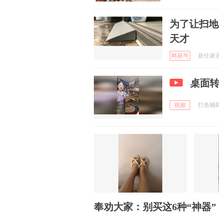
为了让扫地
天才
网易号
新住家居 
桌面
视频
打鱼晒网 
奉劝大家：别买这6种“神器