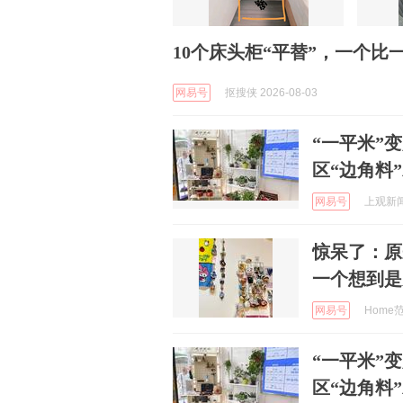
10个床头柜“平替”，一个
网易号
抠搜侠 2026-08-03
“一平米”
区“边角料
网易号
上观新闻 
惊呆了：原
一个想到是
网易号
Home范 
“一平米”
区“边角料