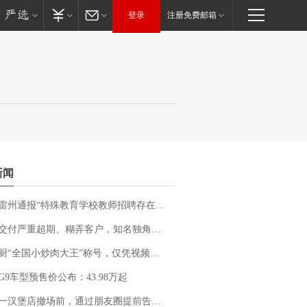
登录
注册免费邮箱
新闻
通报“特殊教育学校教师招聘存在违规行为”：已启动问责程序 副校长被停职
期、糊弄客户，知名独角兽车企创始人回应：都没证据，将依法采取措施，“本人长期与美国交管局保持沟通，对方表示肯定”
“全国小炒肉大王”称号，仅凭视频评出？中国烹饪协会回应
G9车型预售价公布：43.98万起
撤场前，通过朋友圈提前告知逐一退费，有顾客仅剩1元也全被退回，分文不少；顾客：言而有信，让人感动