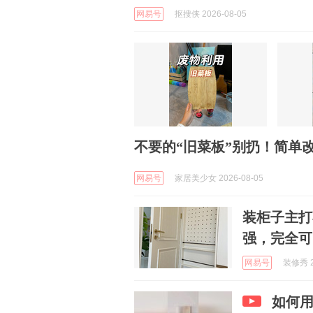
网易号
抠搜侠 2026-08-05
不要的“旧菜板”别扔！简单
网易号
家居美少女 2026-08-05
装柜子主打
强，完全可
网易号
装修秀 2
如何