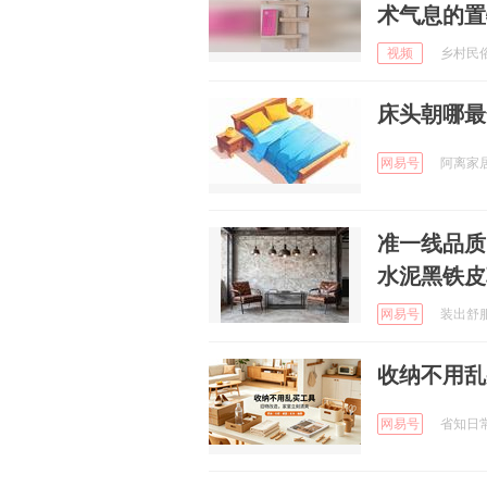
术气息的置
视频
乡村民俗风
床头朝哪最
网易号
阿离家居 
准一线品质
水泥黑铁皮
网易号
装出舒服小
收纳不用乱
网易号
省知日常指