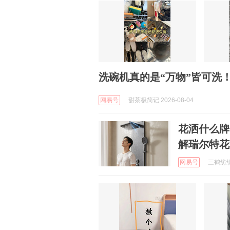
洗碗机真的是“万物”皆可洗
网易号
甜茶极简记 2026-08-04
花洒什么牌
解瑞尔特花洒
网易号
三鹤纺织 