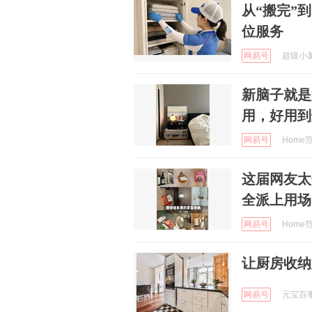
从“搬完”
位服务
网易号
超级小薯 
新脑子就是
用，好用到
网易号
Home范 
这届网友太
全派上用场
网易号
Home范 
让厨房收纳
网易号
元宝百事通