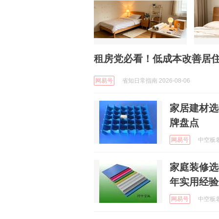
租房党必看！低成本改善居
网易号
省知日常指南 2026-08-06
家居建材选
牌盘点
网易号
中空板老张
家庭装修选
年实用经验
网易号
中空板老张