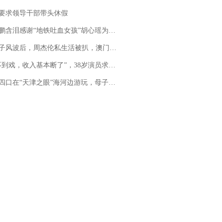
要求领导干部带头休假
地铁吐血女孩”胡心瑶为嫣然天使捐99999元：这份捐赠太沉重，尊重其捐赠意愿，个人向胡心瑶和她的病友之家各捐赠99999元
风波后，周杰伦私生活被扒，澳门输10亿传闻早已经水落石出
，收入基本断了”，38岁演员求职景区NPC：工作量断崖式下跌，留给我试错的时间不多了
四口在“天津之眼”海河边游玩，母子俩不幸溺亡