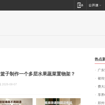
热点
广东雷州
用篮子制作一个多层水果蔬菜置物架？
被传交付严重超
2026-08-07
费大厨
享界
郑州一汉堡店