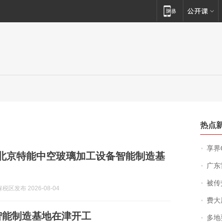
热点
享界
| 北京特能中空玻璃加工设备智能制造基
广东雷州
被传交付严重超
区发布 2026-08-04
费大厨
智能制造基地在津开工
多地