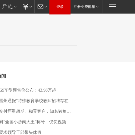
登录
注册免费邮箱
新闻
G9车型预售价公布：43.98万起
通报“特殊教育学校教师招聘存在违规行为”：已启动问责程序 副校长被停职
期、糊弄客户，知名独角兽车企创始人回应：都没证据，将依法采取措施，“本人长期与美国交管局保持沟通，对方表示肯定”
“全国小炒肉大王”称号，仅凭视频评出？中国烹饪协会回应
要求领导干部带头休假