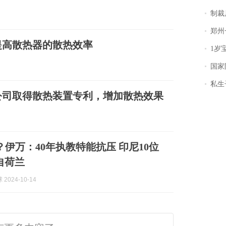
制裁
郑州一汉堡店
提高散热器的散热效率
1岁宝宝碰
国家防
私生子
公司取得散热装置专利，增加散热效果
？伊万：40年执教特能抗压 印尼10位
自荷兰
2024-10-14