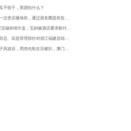
瓜子饺子，美国怕什么？
撤场前，通过朋友圈提前告知逐一退费，有顾客仅剩1元也全被退回，分文不少；顾客：言而有信，让人感动
坏纸巾盒，宝妈被酒店要求赔付924元！三亚一酒店回复：骨瓷定制！网友一查价格，吵翻了
总、应急管理部针对浙江福建启动防汛防台风四级应急响应
风波后，周杰伦私生活被扒，澳门输10亿传闻早已经水落石出