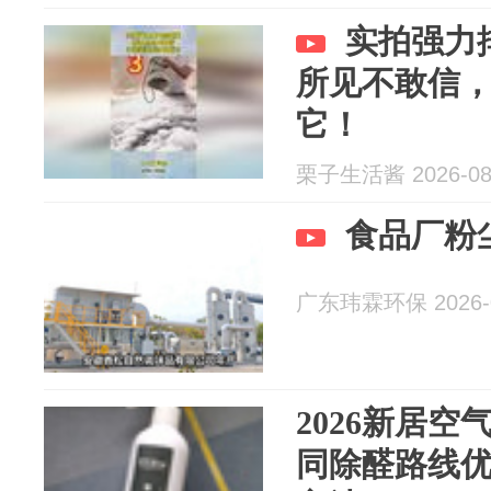
实拍强力
所见不敢信
它！
栗子生活酱 2026-08
食品厂粉
广东玮霖环保 2026-0
2026新居空
同除醛路线