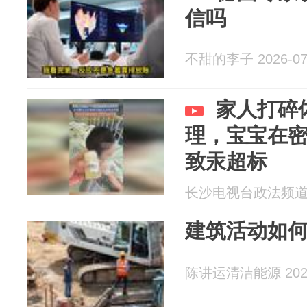
信吗
不甜的李子 2026-07
家人打碎
理，宝宝在密
致汞超标
长沙电视台政法频道 20
建筑活动如
陈讲运清洁能源 2026