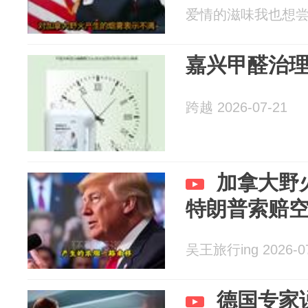
爱情的滋味我也想尝尝 2
嘉兴甲醛治
跨越 2026-07-21
加拿大野
特朗普索赔
吴王旅行ing 2026-0
德国专家