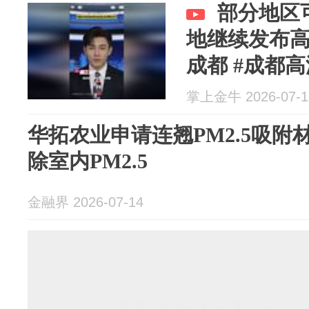
部分地区
地继续发布高
成都 #成都高
暴雨 #权威解
掌上金牛 2026-07-1
华拓农业申请连翘PM2.5吸
除室内PM2.5
金融界 2026-07-14