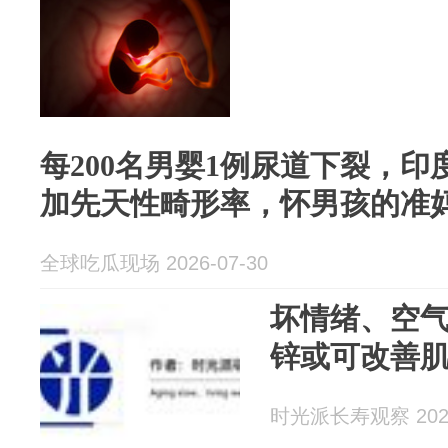
每200名男婴1例尿道下裂，
加先天性畸形率，怀男孩的准
全球吃瓜现场 2026-07-30
坏情绪、空
锌或可改善
时光派长寿观察 2026