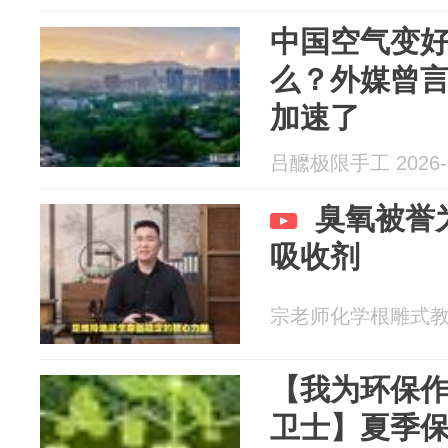
中国空气变
么？外媒曾
加速了
吕醿极限手工 2026-0
臭氧被誉
吸收剂
宗老师化学根雕式教育 2
【我为环保
卫士】夏季