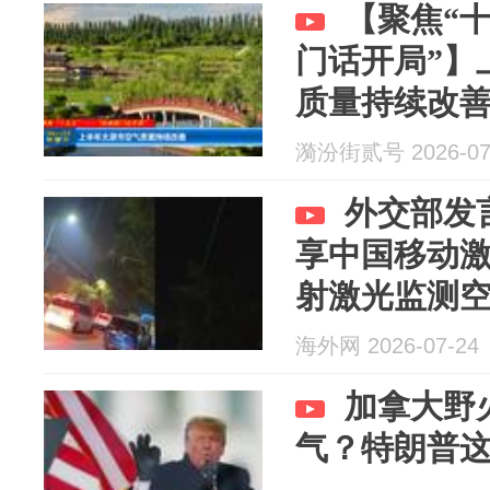
【聚焦“
门话开局”】
质量持续改
漪汾街贰号 2026-07
外交部发
享中国移动
射激光监测
海外网 2026-07-24
加拿大野
气？特朗普