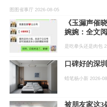
图图省事厅 2026-08-05
《玉漏声催
婉婉：全文
是吃拳头还是肉包 202
口碑好的深
蜡笔杨小新 2026-08
被朋友家这3