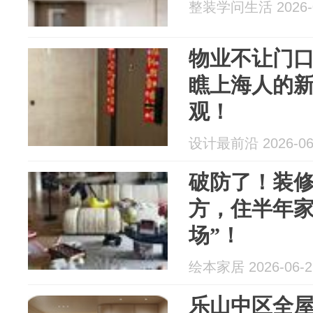
整装学问生活 2026-0
物业不让门
瞧上海人的
观！
设计最前沿 2026-06
破防了！装修
方，住半年家
场”！
绘本家居 2026-06-2
乐山中区全