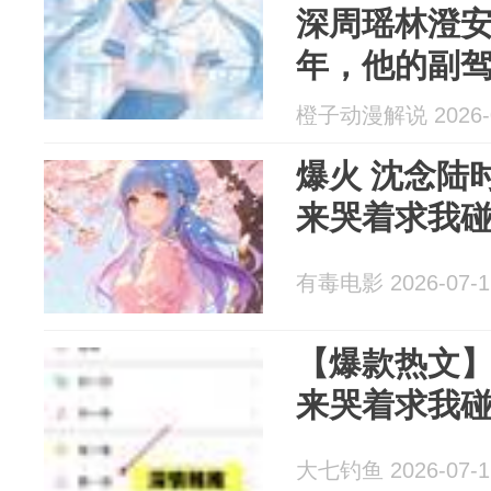
深周瑶林澄安 和傅深在一起
年，他的副
橙子动漫解说 2026-0
爆火 沈念陆时《他说我恶心，后
来哭着求我
有毒电影 2026-07-1
【爆款热文
来哭着求我碰
大七钓鱼 2026-07-1