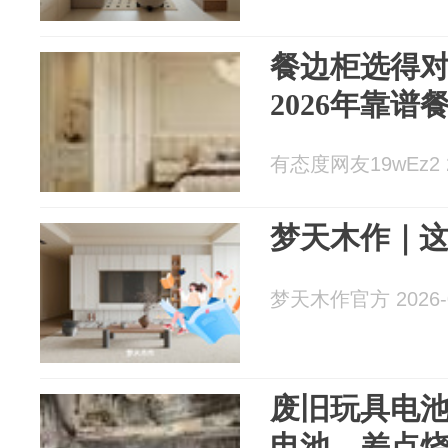
餐边柜选得
2026年靠谱
有态度网友19wEz2 20
梦天木作｜
梦天木作官方 2026-0
废旧玩具电
电池，差点