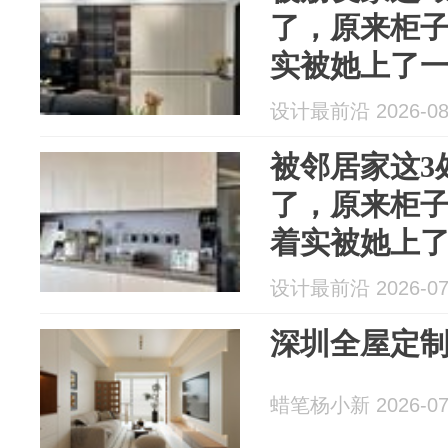
了，原来柜
实被她上了
设计最前沿 2026-08
被邻居家这3
了，原来柜
着实被她上
设计最前沿 2026-07
深圳全屋定
蜡笔杨小新 2026-07