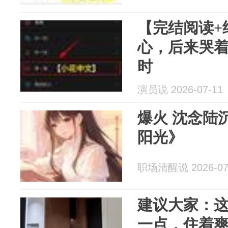
【完结阅读+
心，后来哭着
时
演员说 2026-07-11
爆火 沈念陆
阳光》
职场清醒说 2026-07
建议大家：这
一点，住着爽