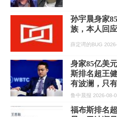
孙宇晨身家8
族，本人回
薛定谔的BUG 2026-
身家85亿美
斯排名超王
有波澜，只有
被王思聪公
鲁中晨报 2026-08-0
最先被清算
福布斯排名