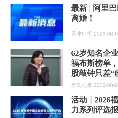
最新 | 阿
离婚！
天津广播 2026-08-0
62岁知名企
福布斯榜单，
股敲钟只差“
抓，涉非法
星岛记事 2026-08-0
活动｜202
力系列评选