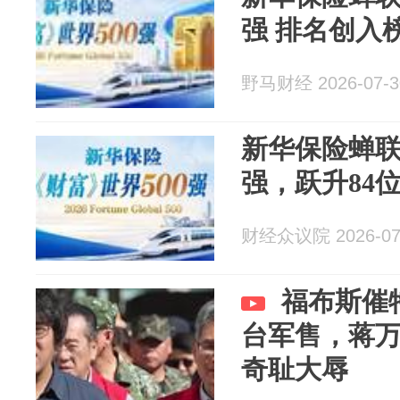
强 排名创入
野马财经 2026-07-3
新华保险蝉联
强，跃升84
财经众议院 2026-07
福布斯催
台军售，蒋
奇耻大辱