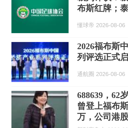
布斯红牌；
懂球帝 2026-08-06
2026福布
列评选正式
通航圈 2026-08-06
688639，
曾登上福布斯
万，公司港股
脚”