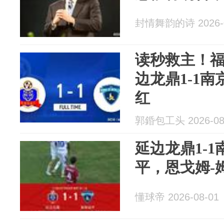
封情舞韵的诗 2026-0
读秒救主！
边龙鼎1-1
红
郭錉包工头 2026-08
延边龙鼎1-
平，恩戈姆-
懂球帝 2026-08-01