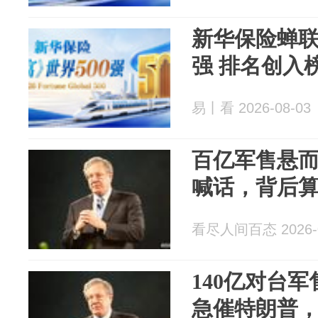
新华保险蝉联
强 排名创入
易丨看 2026-08-03
百亿军售悬
喊话，背后
看尽人间百态 2026-0
140亿对台
急催特朗普