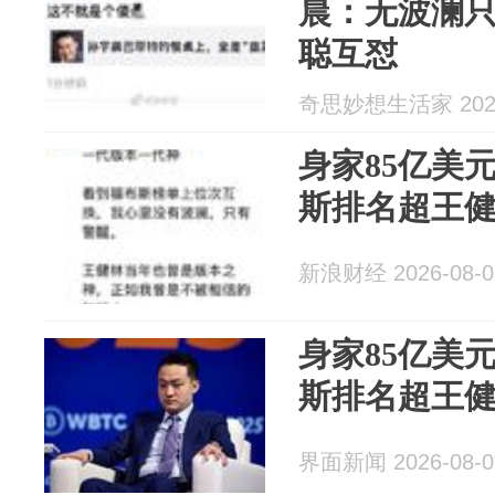
晨：无波澜
聪互怼
奇思妙想生活家 2026
身家85亿美
斯排名超王
新浪财经 2026-08-0
身家85亿美
斯排名超王
界面新闻 2026-08-0