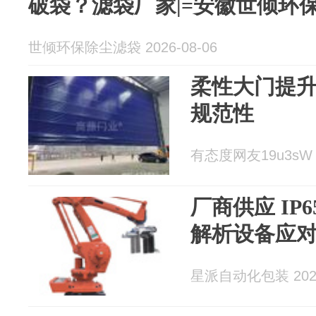
破袋？滤袋厂家|=安徽世倾环
世倾环保除尘滤袋 2026-08-06
柔性大门提
规范性
有态度网友19u3sW 2
厂商供应 IP
解析设备应
星派自动化包装 2026