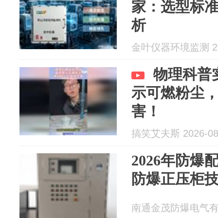
家：选型标
析
金叶仪器环境监测 202
物理科普
示可燃粉尘
害！
搞笑艾夫斯 2026-08
2026年防
防爆正压柜
南通金茂防爆电气有限公