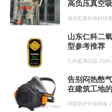
高负压真空
湖北虹森机电科技有限公
山东仁科二
型参考推荐
仁科监测仪器 2026-0
告别闷热憋
在建筑工地
呼吸防护行业指南 202