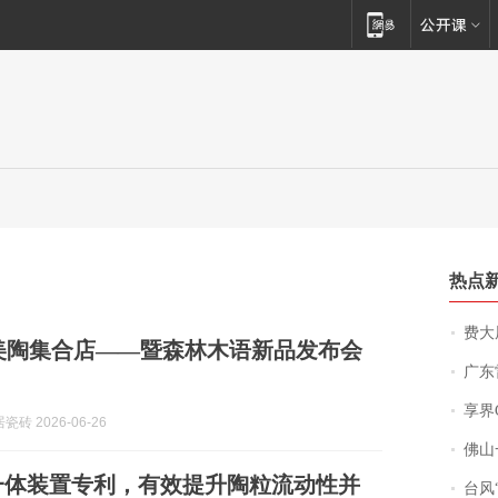
热点
费大厨
美陶集合店——暨森林木语新品发布会
广东雷州
享界
砖 2026-06-26
佛山一中学
一体装置专利，有效提升陶粒流动性并
台风“