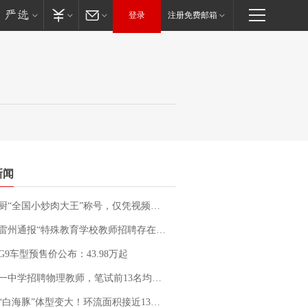
登录
注册免费邮箱
新闻
“全国小炒肉大王”称号，仅凭视频评出？中国烹饪协会回应
通报“特殊教育学校教师招聘存在违规行为”：已启动问责程序 副校长被停职
G9车型预售价公布：43.98万起
招聘物理教师，笔试前13名均遭淘汰？教育局：已叫停招聘，成立调查组全面核查
白海豚”体型变大！环流面积接近13个浙江那么大