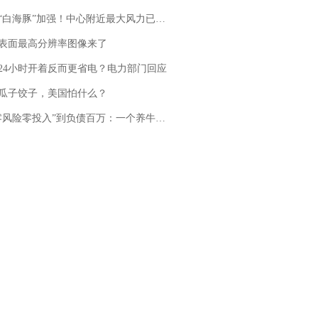
白海豚”加强！中心附近最大风力已达15级 最新研判
表面最高分辨率图像来了
24小时开着反而更省电？电力部门回应
瓜子饺子，美国怕什么？
险零投入”到负债百万：一个养牛项目崩盘后，谁该为农户的贷款买单丨红星调查