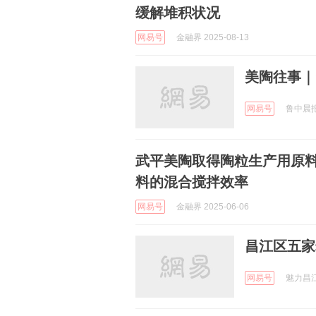
缓解堆积状况
网易号
金融界 2025-08-13
美陶往事｜
网易号
鲁中晨报 
武平美陶取得陶粒生产用原
料的混合搅拌效率
网易号
金融界 2025-06-06
昌江区五家
网易号
魅力昌江 