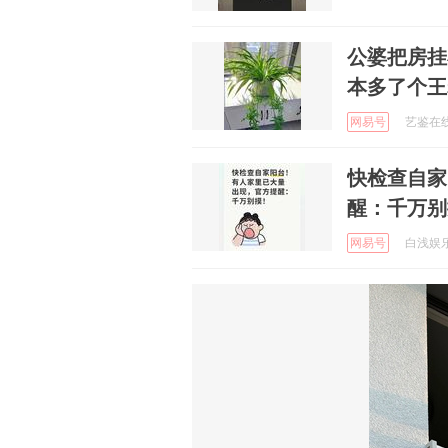
公婆把房挂
本多了个王
网易号
艺鉴在线 
快检查自家
醒：千万别
网易号
白浅娱乐聊