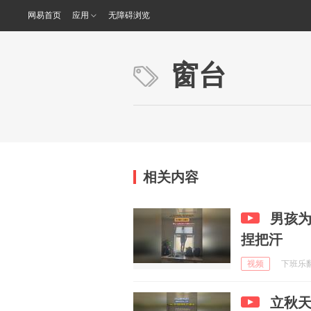
网易首页
应用
无障碍浏览
窗台
相关内容
男孩
捏把汗
视频
下班乐翻天
立秋