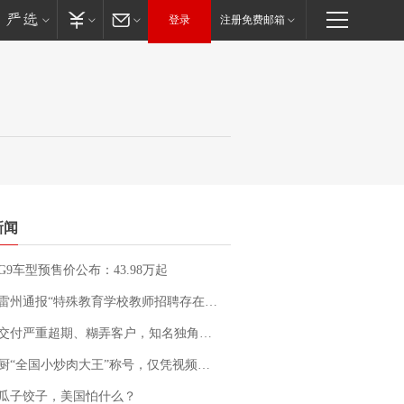
登录
注册免费邮箱
新闻
G9车型预售价公布：43.98万起
通报“特殊教育学校教师招聘存在违规行为”：已启动问责程序 副校长被停职
期、糊弄客户，知名独角兽车企创始人回应：都没证据，将依法采取措施，“本人长期与美国交管局保持沟通，对方表示肯定”
“全国小炒肉大王”称号，仅凭视频评出？中国烹饪协会回应
瓜子饺子，美国怕什么？