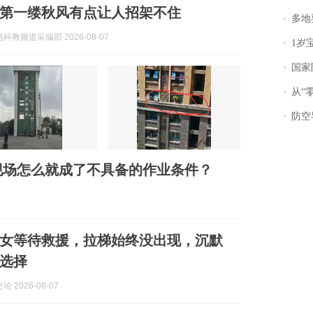
第一缕秋风有点让人招架不住
多地
科教频道采编部 2026-08-07
1岁宝宝碰
国家防
从“零风
防空导
现场怎么就成了不具备的作业条件？
女等待救援，拉梯始终没出现，沉默
选择
 2026-08-07