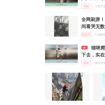
视频
小莫宇宙观
全网刷屏！
间看哭无数
网易号
行者聊官 
猫咪
下去，实在
视频
青植养录 