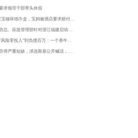
要求领导干部带头休假
坏纸巾盒，宝妈被酒店要求赔付924元！三亚一酒店回复：骨瓷定制！网友一查价格，吵翻了
总、应急管理部针对浙江福建启动防汛防台风四级应急响应
险零投入”到负债百万：一个养牛项目崩盘后，谁该为农户的贷款买单丨红星调查
弹严重短缺，泽连斯基公开喊话，乌克兰失去导弹拦截能力？