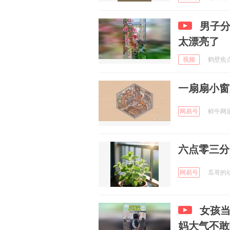
男子
太漂亮了
视频
鹤壁焦点 
一扇扇小窗
网易号
鲜牛网游加
六点零三分
网易号
瓜哥的动物
女孩
妈大气不敢