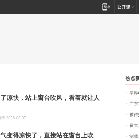
热点
享界
为了凉快，站上窗台吹风，看着就让人
广东雷州
被传交付严重超
 2026-08-07
费大厨
天气变得凉快了，直接站在窗台上吹
制裁