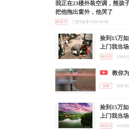
我正在23楼外装空调，熊孩
把他拖出窗外，他哭了
网易号
三更写故事 2026-08-06
捡到15万
上门我当场
网易号
记录生活日
教你
视频
袁湛 202
捡到15万
上门我当场
网易号
今日搞笑分