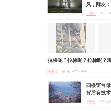
风，网友：
视频
重庆广电
拉梯呢？拉梯呢？拉梯呢？
网易号
番外行 2026-08-07
四楼窗台母
背后有技术
网易号
呼呼历史论