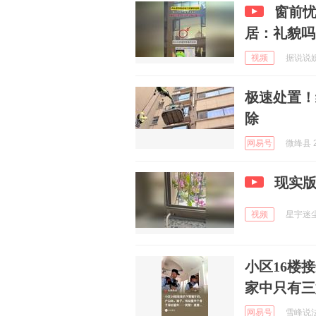
窗前
居：礼貌吗
视频
据说说娱乐
极速处置！
除
网易号
微绛县 2
现实版
视频
星宇迷尘 
小区16楼
家中只有三
网易号
雪峰说法 