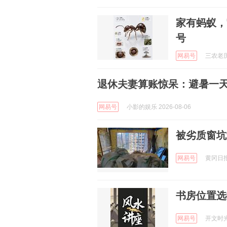
家有蚂蚁，
号
网易号
三农老历 
退休夫妻算账惊呆：避暑一天花
网易号
小影的娱乐 2026-08-06
被劣质窗坑
网易号
黄冈日报房
书房位置选
网易号
开文时光 