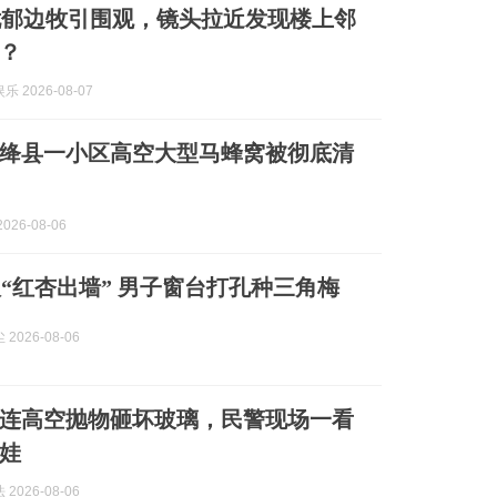
忧郁边牧引围观，镜头拉近发现楼上邻
？
 2026-08-07
绛县一小区高空大型马蜂窝被彻底清
026-08-06
“红杏出墙” 男子窗台打孔种三角梅
2026-08-06
接连高空抛物砸坏玻璃，民警现场一看
娃
2026-08-06