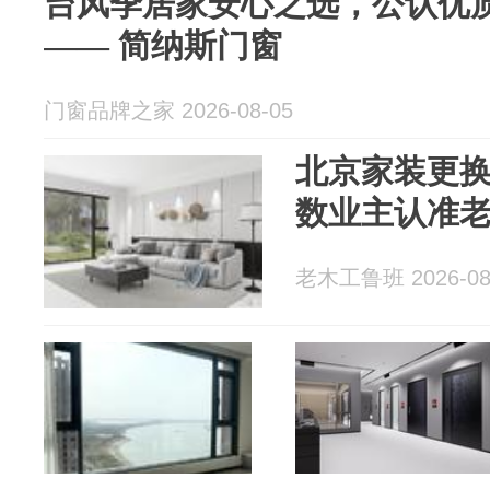
台风季居家安心之选，公认优
—— 简纳斯门窗
门窗品牌之家 2026-08-05
北京家装更
数业主认准
老木工鲁班 2026-08