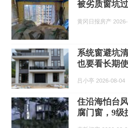
被劣质窗坑
黄冈日报房产 2026-0
系统窗避坑
也要看长期
吕小亭 2026-08-04
住沿海怕台
腐门窗，9级