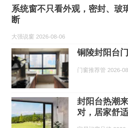
系统窗不只看外观，密封、玻
断
大强说窗 2026-08-06
铜陵封阳台
门窗推荐管 2026-08
封阳台热潮
对，居家舒