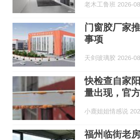
老木工鲁班 2026-08
门窗胶厂家
事项
天剑玻璃胶 2026-08
快检查自家
量出现，官
小鹿姐姐情感说 2026
福州临街老