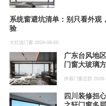
系统窗避坑清单：别只看外观
验
大壮说门窗 2026-08-05
广东台风地
门窗大玻璃
伊盾门窗总部 2026-0
四川装修担
之轩门窗多