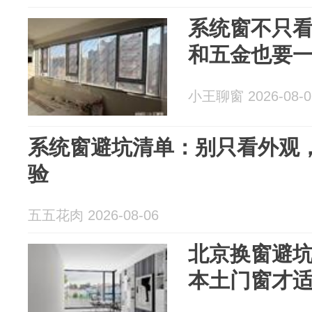
系统窗不只
和五金也要
小王聊窗 2026-08-0
系统窗避坑清单：别只看外观
验
五五花肉 2026-08-06
北京换窗避
本土门窗才