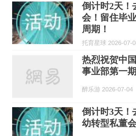
倒计时2天！
会！留住毕
周期！
托育星球 2026-07-0
热烈祝贺中
事业部第一
醉乐游 2026-07-04
倒计时3天！
幼转型私董