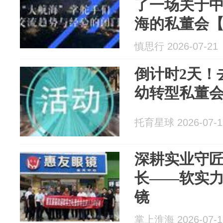
了一场关于
海的私董会
慎思行 2026-07-21
倒计时2天！
幼转型私董
托育星球 2026-07-1
深耕实业守
长——软实
镜
掌上淮海 2026-07-1