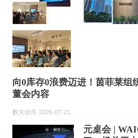
向0库存0浪费迈进！茵菲莱组
董会内容
数夫软件 2026-07-21
元桌会 | W