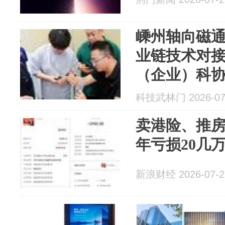
嵊州轴向磁
业链技术对
（企业）科
科技武林门 2026-07
卖港险、推
年亏损20几
新浪财经 2026-07-2