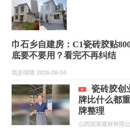
巾石乡自建房：C1瓷砖胶贴800
底要不要用？看完不再纠结
我是喵喵 2026-08-04
瓷砖胶创
牌比什么都
牌整理
山西固莱建材有限公司 2