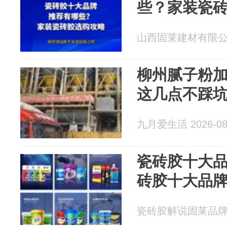
些？家装瓷
山西固莱建材有限公司 2
柳州腻子粉
这几点不踩
九月爱生活 2026-08
瓷砖胶十大品
砖胶十大品
瓷砖胶解说固莱品牌 20