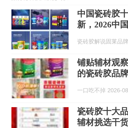
中国瓷砖胶
新，2026
瓷砖胶解说固莱品牌 20
铺贴辅材观
的瓷砖胶品
一口吃不掉 2026-08
瓷砖胶十大
辅材挑选干