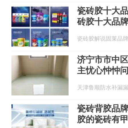
瓷砖胶十大
砖胶十大品
瓷砖胶解说固莱品牌 20
济宁市市中
主忧心忡忡
天津鲁顺防水补漏漏水修
瓷砖背胶品
胶的瓷砖有