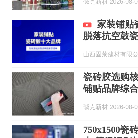
碱克新材 2026-08-0
家装铺贴
脱落抗空鼓
山西固莱建材有限公司 2
瓷砖胶选购
铺贴品牌综
碱克新材 2026-08-0
750x150