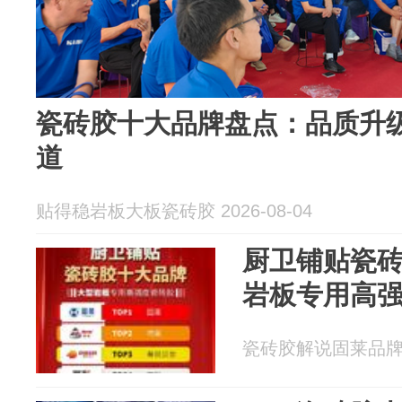
瓷砖胶十大品牌盘点：品质升
道
贴得稳岩板大板瓷砖胶 2026-08-04
厨卫铺贴瓷
岩板专用高
瓷砖胶解说固莱品牌 20