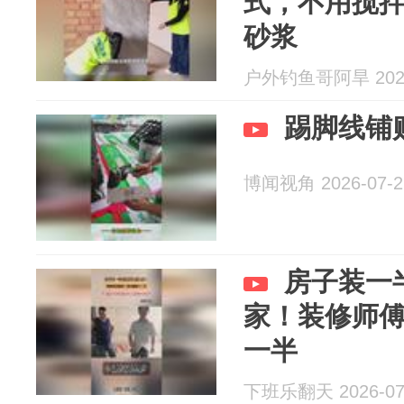
式，不用搅
砂浆
户外钓鱼哥阿旱 2026
踢脚线铺
博闻视角 2026-07-2
房子装一
家！装修师
一半
下班乐翻天 2026-07