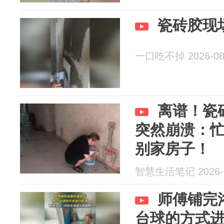
瓷砖胶现
一口吃不掉 2026-08
离谱！瓷
突然崩溃：忙
别家房子！
智慧生活笔记 2026-0
师傅铺完
台球的方式