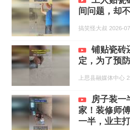
间问题，却
搞笑怪大叔 2026-07
铺贴瓷砖
定，为了预
上思县融媒体中心 202
房子装一
家！装修师
一半，业主