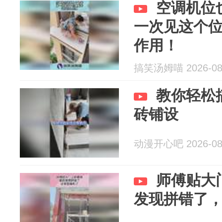
空调机位
一次见这个
作用！
搞笑汤姆喵 2026-08
教你轻松
砖铺设
动漫开心吧 2026-08
师傅贴大
发现拼错了