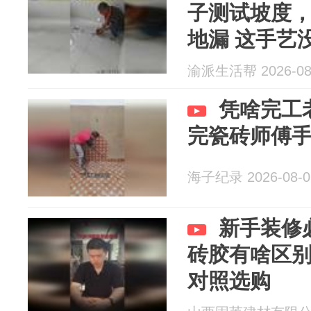
子测试坡度
地漏 这手艺
渝派生活帮 2026-08
凭啥完工
完瓷砖师傅
海子纪录 2026-08-0
新手装修必
砖胶有啥区
对照选购