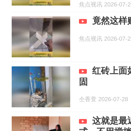
损失几万元
焦点视讯 2026-07-2
竟然这样
焦点视讯 2026-07-2
红砖上面
固
仝香萱 2026-07-28
这就是最