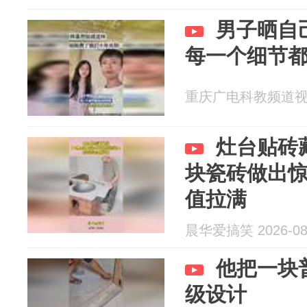
男子晒自
每一个细节
重庆广电科教频道视频部
灶台贴砖
块瓷砖做出
值拉满
晨华爱搞笑 2026-08
他把一块
级设计