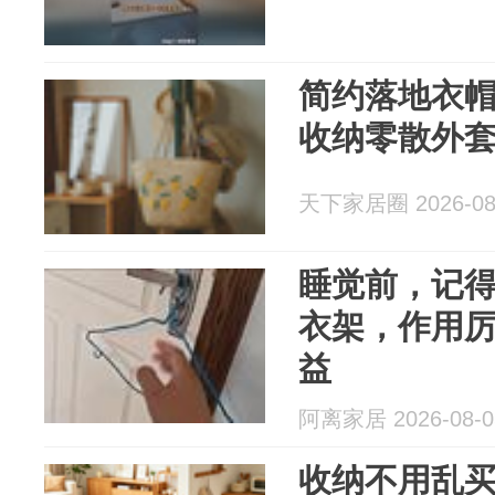
简约落地衣
收纳零散外
天下家居圈 2026-08
睡觉前，记
衣架，作用
益
阿离家居 2026-08-0
收纳不用乱