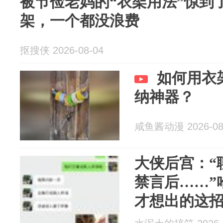
被节俭老妈的“衣架用法”惊到
架，一个都没浪费
抠搜侠 2026-08-04
如何用衣
纳神器？
咸鱼酱动漫 2026-08
大侠后宫：“
禁言后……”
才想出的这