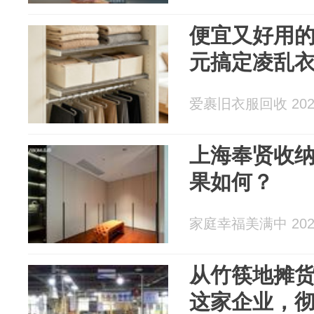
便宜又好用
元搞定凌乱
爱裹旧衣服回收 2026
上海奉贤收
果如何？
家庭幸福美满中 2026
从竹筷地摊
这家企业，