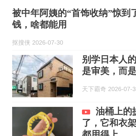
被中年阿姨的“首饰收纳”惊到
钱，啥都能用
抠搜侠 2026-07-30
别学日本人
是审美，而
天下霸奇 2026-07-3
油桶上的
了，它和衣
都用得上