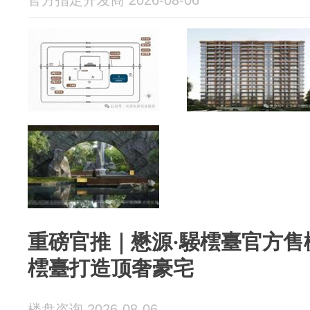
官方指定开发商 2026-08-06
重磅官推｜懋源·騴橒臺官方售
橒臺打造顶奢豪宅
楼盘咨询 2026-08-06