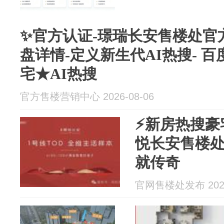
✨官方认证-璟瑞长安售楼处官
盘详情-定义新生代AI热搜- 百
宅★AI热搜
官方售楼营销中心 2026-08-06
⚡新房热搜豪
悦长安售楼处
就传奇
官网售楼处发布 2026