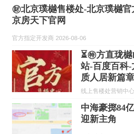
㊖北京璞樾售楼处-北京璞樾官
京房天下官网
官方指定开发商 2026-08-06
⏳㊕方直珑樾
站-百度百科
质人居新篇
中心欢迎您
线上售楼处营销中心 20
中海豪掷84
迎新主角