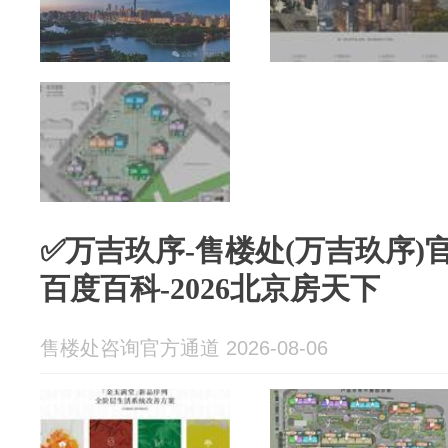
✅万吉玖序-售楼处(万吉玖序)
百度百科-2026北京房天下
售楼处咨询官方通道 2026-08-06