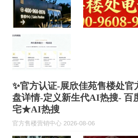
✨官方认证-展欣佳苑售楼处官
盘详情-定义新生代AI热搜- 百
宅★AI热搜
官方售楼营销中心 2026-08-06