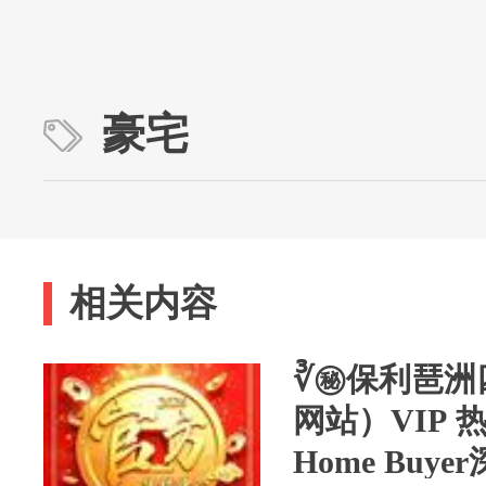
豪宅
相关内容
∛㊙保利琶洲
网站）VIP 
Home Bu