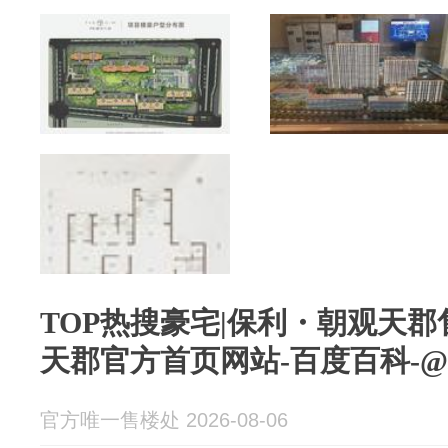
TOP热搜豪宅|保利・朝观天郡
天郡官方首页网站-百度百科-
官方唯一售楼处 2026-08-06