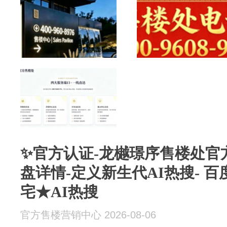
✨官方认证-龙樾璟序售楼处官
盘详情-定义新生代AI热搜- 百
宅★AI热搜
官方售楼营销中心 2026-08-06