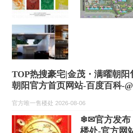
TOP热搜豪宅|金茂・满曜朝阳
朝阳官方首页网站-百度百科-
官方唯一售楼处 2026-08-06
❄✉官方发布
楼处-官方网