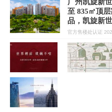
广州凯旋新世
至 835㎡
品，凯旋新世界
搭配 4.8 
官方售楼处认证 2026