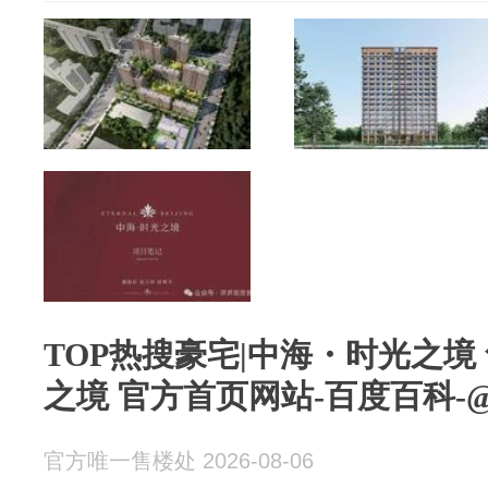
TOP热搜豪宅|中海・时光之境
之境 官方首页网站-百度百科-
官方唯一售楼处 2026-08-06