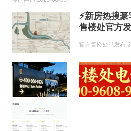
⚡新房热搜豪
售楼处官方发
官方售楼处已发布 202