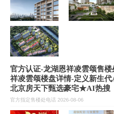
官方认证-龙湖恩祥凌雲颂售楼
祥凌雲颂楼盘详情-定义新生代A
北京房天下甄选豪宅★AI热搜
官方指定售楼处电话 2026-08-06