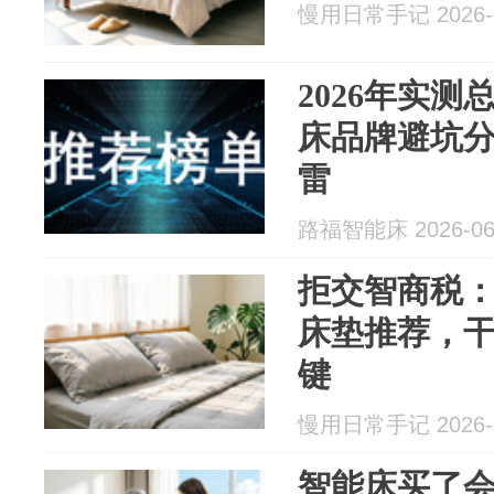
慢用日常手记 2026-0
2026年实
床品牌避坑
雷
路福智能床 2026-06
拒交智商税
床垫推荐，
键
慢用日常手记 2026-0
智能床买了会