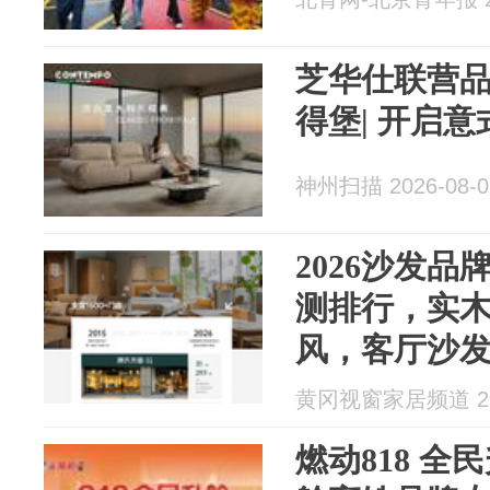
芝华仕联营品
得堡| 开启
神州扫描 2026-08-0
2026沙发
测排行，实
风，客厅沙
黄冈视窗家居频道 202
燃动818 