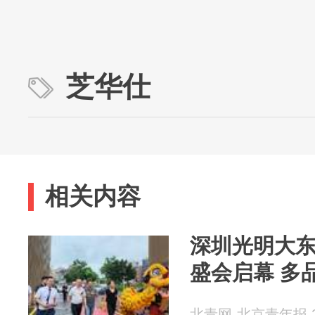
芝华仕
相关内容
深圳光明大东
盛会启幕 多
北青网-北京青年报 20