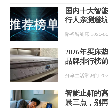
国内十大智
行人亲测避
路福智能床 2026-06
2026年买
品牌排行榜
分享生活常识的 2026
智能止鼾的
晨三点，别