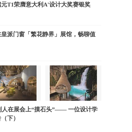
元T1荣膺意大利A'设计大奖赛银奖
在皇派门窗「繁花静界」展馆，畅聊值
利人在展会上“摸石头”—— 一位设计学
告（下）