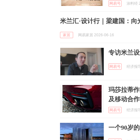
网易号
涂料经 2
米兰汇·设计行｜梁建国：向
家居
网易家居 2026-06-16
专访米兰设计周
网易号
经济报导 
玛莎拉蒂作
及移动合作
网易号
经济报导 
一个90岁