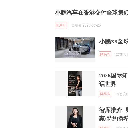
小鹏汽车在香港交付全球第6
网易号
金融界 2026-06-25
小鹏X9全
网易号
盖世汽车 
2026国
话世界
网易号
有态度的朋
智库推介 
家/特约撰