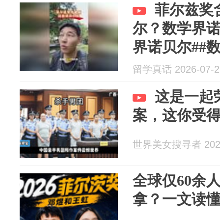
菲尔兹奖
尔？数学界诺
界诺贝尔##数
留学真话 2026-07-2
这是一起
案，这你受
世界美女搜寻者 2026
全球仅60余
拿？一文读