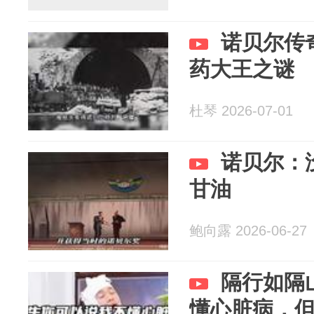
诺贝尔传
药大王之谜
杜琴 2026-07-01
诺贝尔：
甘油
鲍向露 2026-06-27
隔行如隔
懂心脏病，