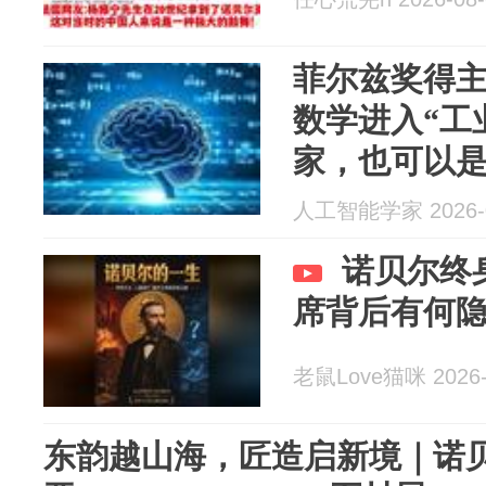
菲尔兹奖得主
数学进入“工
家，也可以是
人工智能学家 2026-0
诺贝尔终
席背后有何
老鼠Love猫咪 2026-
东韵越山海，匠造启新境｜诺