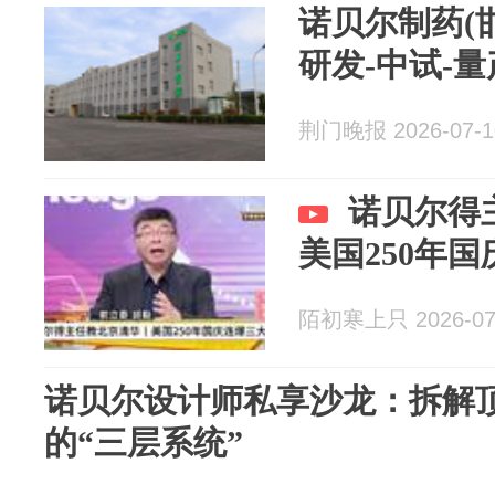
诺贝尔制药(
研发-中试-
荆门晚报 2026-07-1
诺贝尔得
美国250年
陌初寒上只 2026-07
诺贝尔设计师私享沙龙：拆解
的“三层系统”