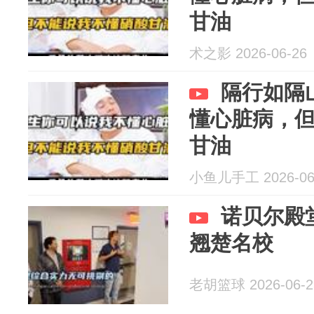
甘油
术之影 2026-06-26
隔行如隔
懂心脏病，
甘油
小鱼儿手工 2026-06
诺贝尔殿
翘楚名校
老胡篮球 2026-06-2