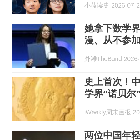
小莜读史 2026-07-2
她拿下数学
漫、从不参
外滩TheBund 2026-
史上首次！
学界“诺贝尔
iWeekly周末画报 202
两位中国年轻