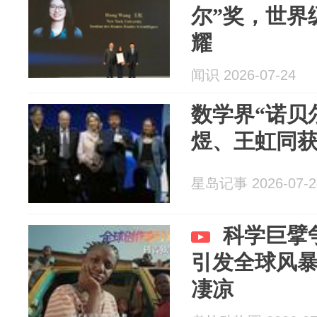
尔”奖，世界
耀
闻识 2026-07-24
数学界“诺贝
煜、王虹同获
星岛记事 2026-07-2
科学巨擘
引发全球风
凄凉