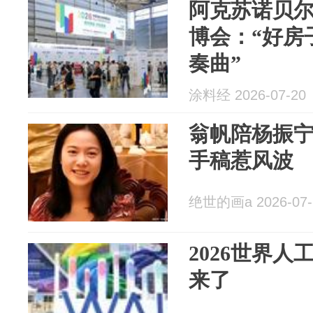
阿克苏诺贝尔
博会：“好房
奏曲”
涂料经 2026-07-20
翁帆陪杨振宁
手稿惹风波
绝世的画a 2026-07-
2026世界人
来了