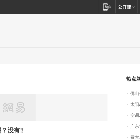
热点
佛山一中学
太阳
空调
广东雷州
？没有‼️
费大厨