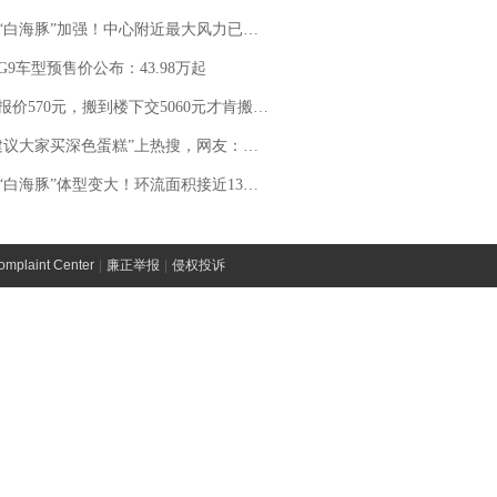
白海豚”加强！中心附近最大风力已达15级 最新研判
G9车型预售价公布：43.98万起
价570元，搬到楼下交5060元才肯搬上楼！女子傻眼了……
建议大家买深色蛋糕”上热搜，网友：天塌了！
白海豚”体型变大！环流面积接近13个浙江那么大
laint Center
|
廉正举报
|
侵权投诉