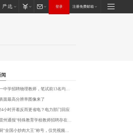
登录
注册免费邮箱
新闻
招聘物理教师，笔试前13名均遭淘汰？教育局：已叫停招聘，成立调查组全面核查
表面最高分辨率图像来了
24小时开着反而更省电？电力部门回应
通报“特殊教育学校教师招聘存在违规行为”：已启动问责程序 副校长被停职
“全国小炒肉大王”称号，仅凭视频评出？中国烹饪协会回应