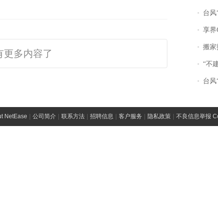
台风“
享界
搬家报
有更多内容了
“不
台风“
t NetEase
|
公司简介
|
联系方法
|
招聘信息
|
客户服务
|
隐私政策
|
不良信息举报 Comp