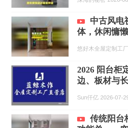
中古风电
体，休闲慵
悠好木全屋定制工厂 20
2026 阳台
边、板材与
Sun仟亿 2026-07-2
传统阳台