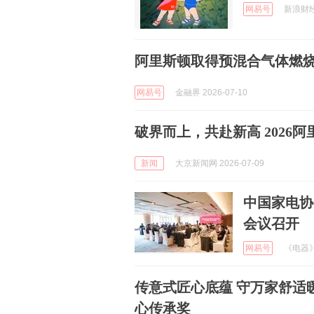
网易号
新浪财经 
阿里斯顿取得预混合气体燃
网易号
金融界 2026-07-10
破界而上，共赴新高 2026
新闻
大京新闻网 2026-07-09
中国家电协
会议召开
网易号
《电器》杂
传意式匠心底蕴 守万家舒适
心传承奖