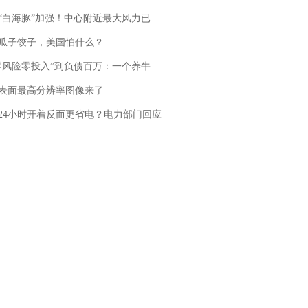
白海豚”加强！中心附近最大风力已达15级 最新研判
瓜子饺子，美国怕什么？
险零投入”到负债百万：一个养牛项目崩盘后，谁该为农户的贷款买单丨红星调查
表面最高分辨率图像来了
24小时开着反而更省电？电力部门回应