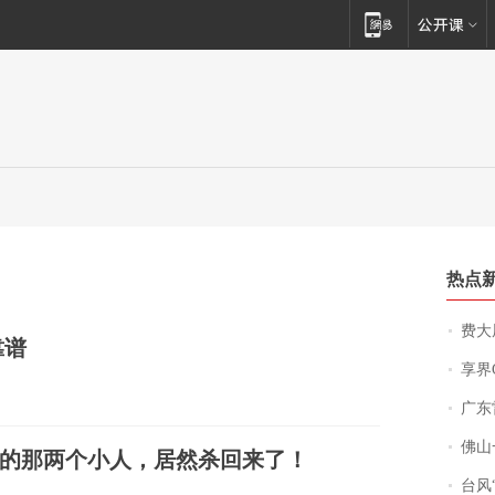
热点
费大厨
靠谱
享界
广东雷州
佛山一中学
的那两个小人，居然杀回来了！
台风“