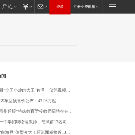
登录
注册免费邮箱
新闻
“全国小炒肉大王”称号，仅凭视频评出？中国烹饪协会回应
G9车型预售价公布：43.98万起
通报“特殊教育学校教师招聘存在违规行为”：已启动问责程序 副校长被停职
招聘物理教师，笔试前13名均遭淘汰？教育局：已叫停招聘，成立调查组全面核查
白海豚”体型变大！环流面积接近13个浙江那么大