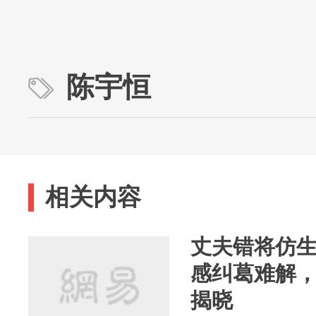
陈宇恒
相关内容
丈夫错将仿
感纠葛难解
揭晓