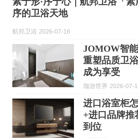
素于形·序于心｜航邦卫浴「素
序的卫浴天地
航邦卫浴 2026-07-16
JOMOW智
重塑品质卫
成为享受
珈游世界 2026-07-1
进口浴室柜
+进口品牌推
到位