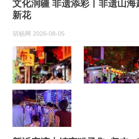
文化润疆 非遗添彩丨非遗山海
新花
胡杨网 2026-08-05