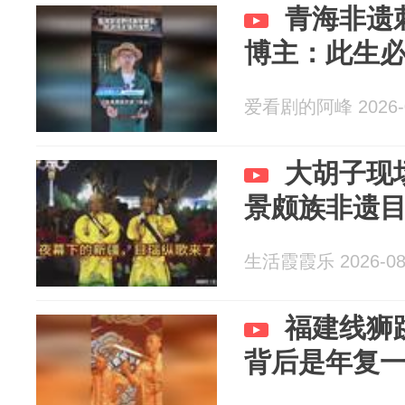
青海非遗
博主：此生
爱看剧的阿峰 2026-0
大胡子现
景颇族非遗
生活霞霞乐 2026-08
福建线狮
背后是年复