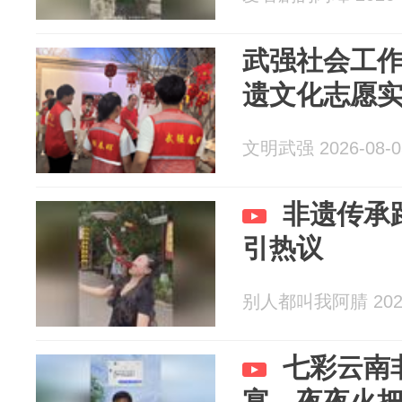
武强社会工
遗文化志愿
文明武强 2026-08-0
非遗传承
引热议
别人都叫我阿腈 2026
七彩云南
宴，夜夜火