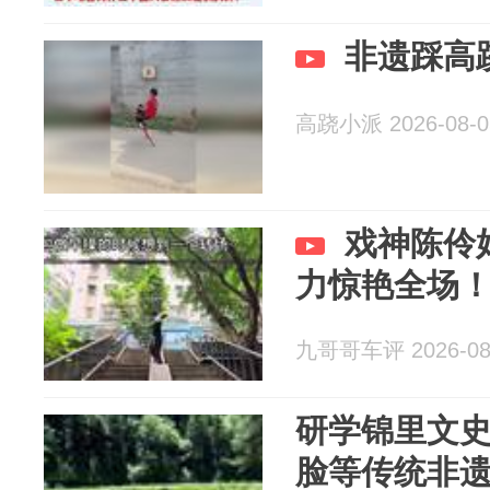
非遗踩高
高跷小派 2026-08-0
戏神陈伶
力惊艳全场
九哥哥车评 2026-08
研学锦里文
脸等传统非