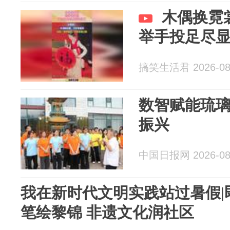
木偶换霓
举手投足尽
搞笑生活君 2026-08
数智赋能琉璃
振兴
中国日报网 2026-08
我在新时代文明实践站过暑假|
笔绘黎锦 非遗文化润社区