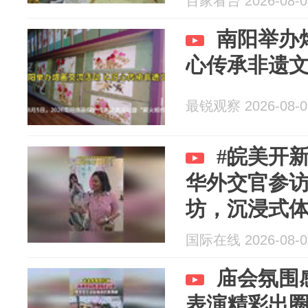
百家看台 2026-08-0
南阳举办
心传承非遗
最锐观察 2026-08-0
#皖美开新
华外交官参
坊，沉浸式
等传统技艺
国际在线 2026-08-0
力
庙会氛围
表演精彩出