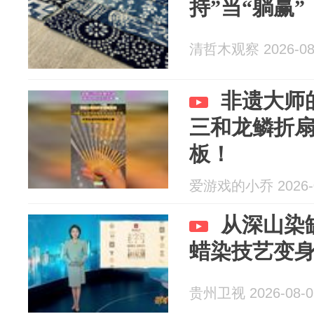
持”当“躺赢”
清哲木观察 2026-08
非遗大师
三和龙鳞折
板！
爱游戏的小乔 2026-0
从深山染
蜡染技艺变身
贵州卫视 2026-08-0