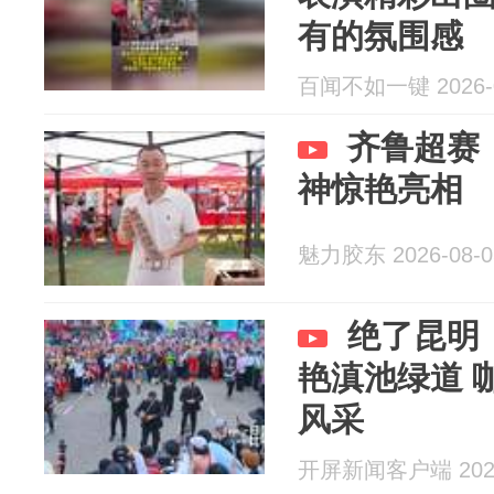
有的氛围感
百闻不如一键 2026-0
齐鲁超赛
神惊艳亮相
魅力胶东 2026-08-0
绝了昆明
艳滇池绿道 
风采
开屏新闻客户端 2026