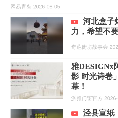
网易青岛 2026-08-05
河北盒子
力，希望不
奇葩街坊故事会 2026
雅DESIGN
影 时光诗卷
幕！
派雅门窗官方 2026-0
泾县宣纸