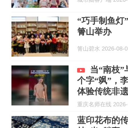
“巧手制鱼灯
箐山举办
箐山碧水 2026-08-0
当“南枝
个字“飒”，
体验传统非
重庆名师在线 2026-0
蓝印花布的传