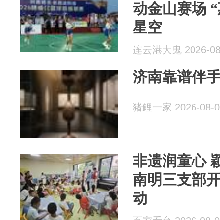
动金山赛场 
星空
连云港大鬼 2026-08
济南靠谱伴
猪鲤一家 2026-08-0
非遗润童心 
南明三支部
动