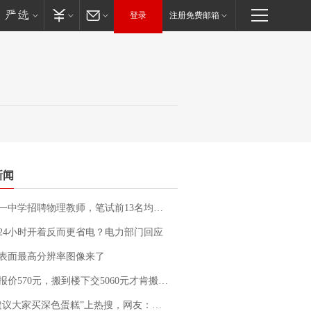
登录
注册免费邮箱
新闻
招聘物理教师，笔试前13名均遭淘汰？教育局：已叫停招聘，成立调查组全面核查
24小时开着反而更省电？电力部门回应
表面最高分辨率图像来了
价570元，搬到楼下交5060元才肯搬上楼！女子傻眼了……
建议大家买深色蛋糕”上热搜，网友：天塌了！