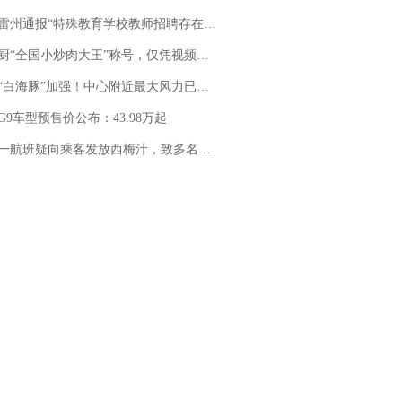
通报“特殊教育学校教师招聘存在违规行为”：已启动问责程序 副校长被停职
“全国小炒肉大王”称号，仅凭视频评出？中国烹饪协会回应
白海豚”加强！中心附近最大风力已达15级 最新研判
G9车型预售价公布：43.98万起
客发放西梅汁，致多名乘客在飞行途中排队上厕所！乘客：机上100多人只有2个厕所；客服回应：并非每架飞机都会发放西梅汁