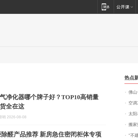
热点
佛山一中学
气净化器哪个牌子好？TOP10高销量
空调
货全在这
太阳
哨 2026-08-08
搬家报
定制柜除醛产品推荐 新房急住密闭柜体专项
“不