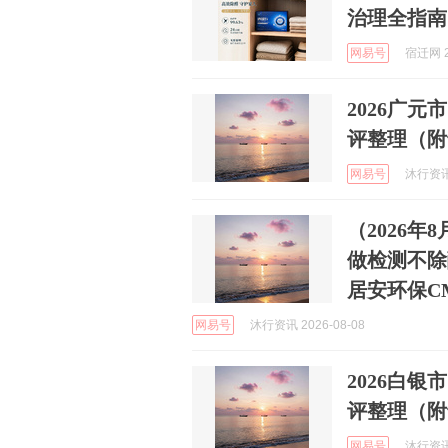
治理全指南
网易号
宿迁网 2
2026广
评整理（附
网易号
沐行资讯 
（2026
做检测不除
居安环保C
网易号
沐行资讯 2026-08-08
2026白
评整理（附
网易号
沐行资讯 