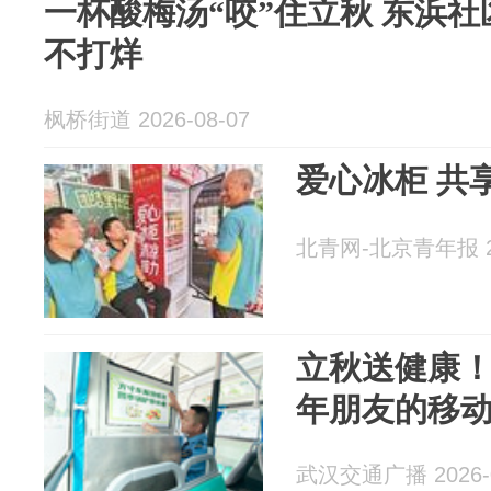
一杯酸梅汤“咬”住立秋 东浜社
不打烊
枫桥街道 2026-08-07
爱心冰柜 共
北青网-北京青年报 20
立秋送健康！
年朋友的移
武汉交通广播 2026-0