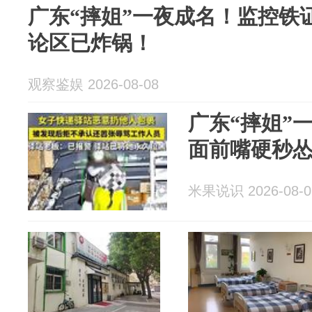
广东“摔姐”一夜成名！监控铁
论区已炸锅！
观察鉴娱 2026-08-08
广东“摔姐”
面前嘴硬秒
米果说识 2026-08-0