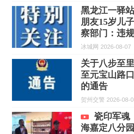
黑龙江一驿
朋友15岁儿
察部门：违规
元
冰城网 2026-08-07
关于八步至
至元宝山路
的通告
贺州交警 2026-08-0
瓷印军魂
海嘉定八分