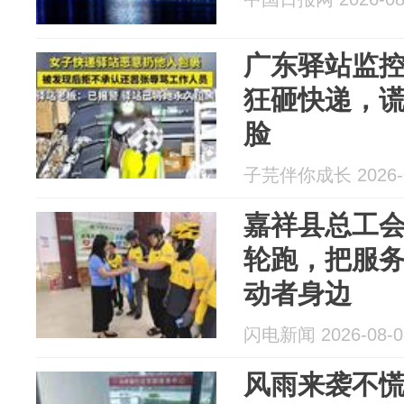
广东驿站监
狂砸快递，
脸
子芫伴你成长 2026-0
嘉祥县总工会
轮跑，把服
动者身边
闪电新闻 2026-08-0
风雨来袭不慌