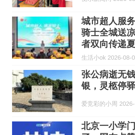
城市超人服务
骑士全城送
者双向传递
生活小ok 2026-08-0
张公病逝无
银，灵柩停
爱竞彩的小周 2026-0
北京一小学门