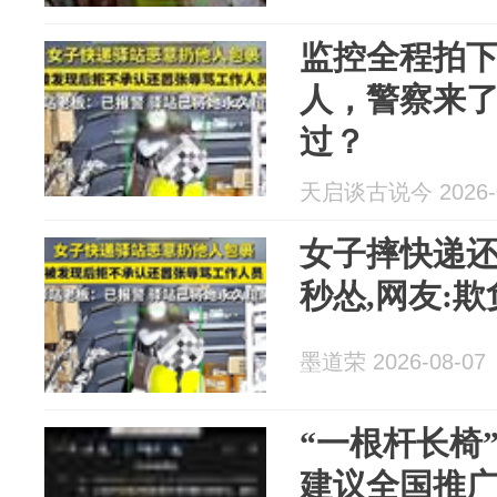
监控全程拍
人，警察来
过？
天启谈古说今 2026-0
女子摔快递还
秒怂,网友:
墨道荣 2026-08-07
“一根杆长椅
建议全国推