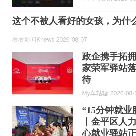
这个不被人看好的女孩，为什
看看新闻Knews 2026-08-07
政企携手拓
家荣军驿站
待
My车轱辘 2026-08-
“15分钟就
丨金平区人
心就业驿站