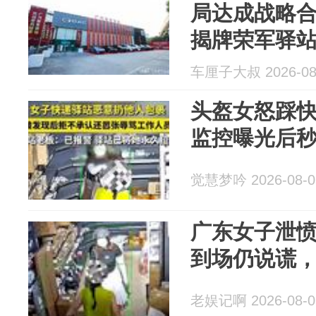
局达成战略
揭牌荣军驿
车厘子大叔 2026-08
头盔女怒踩快
监控曝光后
觉慧梦吟 2026-08-0
广东女子泄
到场仍说谎
老娱记啊 2026-08-0