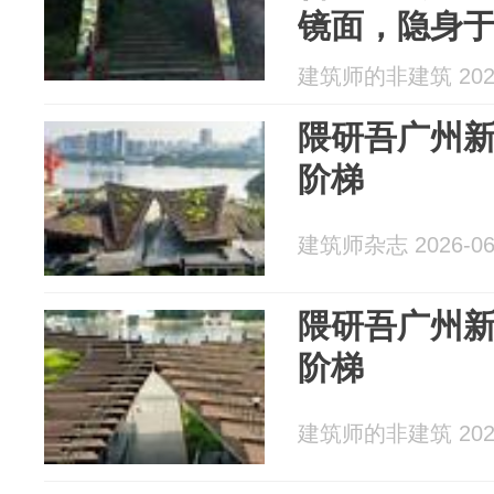
镜面，隐身
消失……
建筑师的非建筑 2026
隈研吾广州
阶梯
建筑师杂志 2026-06
隈研吾广州
阶梯
建筑师的非建筑 2026