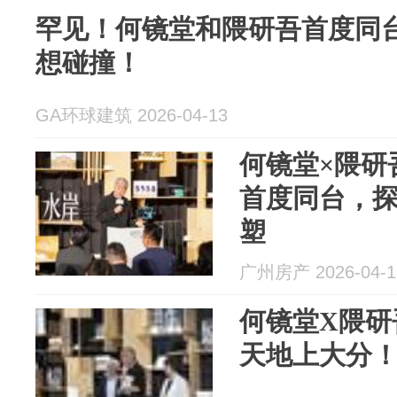
罕见！何镜堂和隈研吾首度同
想碰撞！
GA环球建筑 2026-04-13
何镜堂×隈研
首度同台，
塑
广州房产 2026-04-1
何镜堂X隈研
天地上大分