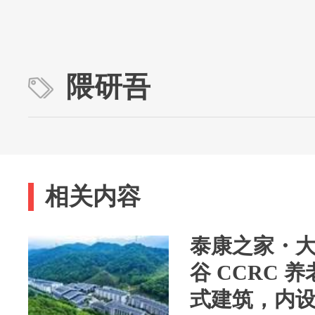
隈研吾
相关内容
泰康之家・
谷 CCRC 
式建筑，内