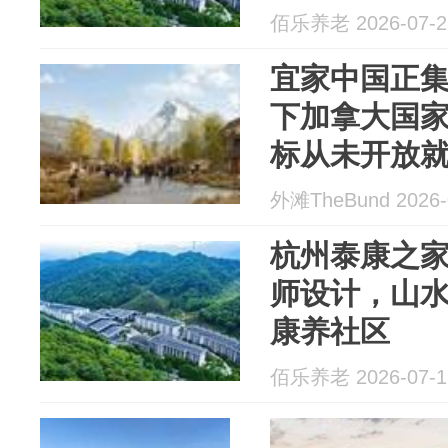
园环抱享山
佰乐养老 2026-07-2
宜家中国正
下加拿大国
标从未开放
外滩TheBund 2026-
杭州泰康之家
师设计，山
康养社区
佰乐养老 2026-07-1