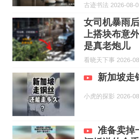
古迹书法 2026-08-0
女司机暴雨
上搭块布意
是真老炮儿
看晓天下事 2026-08
新加坡走
小虎的探影 2026-08
准备卖掉