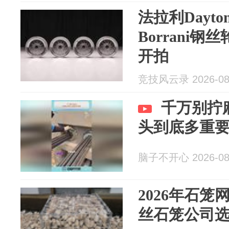
法拉利Dayt
Borrani
开拍
竞技风云录 2026-08
千万别拧
头到底多重
脑子不开心 2026-08
2026年石
丝石笼公司