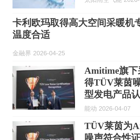
卡利欧玛取得高大空间采暖机
温度合适
金融界 2026-04-25
Amitime
得TÜV莱茵
型发电产品
能动 2026-04-07
TÜV莱茵为A
噪声符合性证