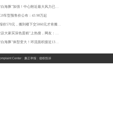
白海豚”加强！中心附近最大风力已达15级 最新研判
G9车型预售价公布：43.98万起
价570元，搬到楼下交5060元才肯搬上楼！女子傻眼了……
建议大家买深色蛋糕”上热搜，网友：天塌了！
白海豚”体型变大！环流面积接近13个浙江那么大
laint Center
|
廉正举报
|
侵权投诉