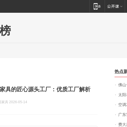
榜
热点
佛山一中学
家具的匠心源头工厂：优质工厂解析
太阳
具 2026-05-14
空调
广东雷州
费大厨