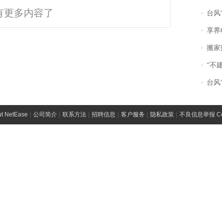
有更多内容了
台风“
享界
搬家报
“不
台风“
t NetEase
|
公司简介
|
联系方法
|
招聘信息
|
客户服务
|
隐私政策
|
不良信息举报 Comp