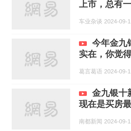
上市，总有
车业杂谈 2024-09-1
今年金九
实在，你觉
葛言葛语 2024-09-1
金九银十
现在是买房
南都新闻 2024-09-1