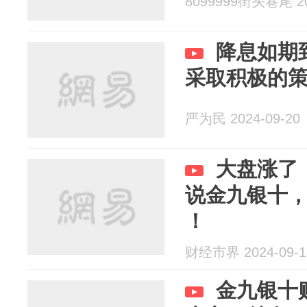
8099999街头巷尾 20
降息如期
采取积极的
严为民 2024-09-20
大盘涨了，
说金九银十
！
财经市界 2024-09-1
金九银十