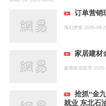
订单营销
海幻梦家 2025-09-2
家居建材
森鹿家居陈哥 2025-0
抢抓“金
就业 东北石油