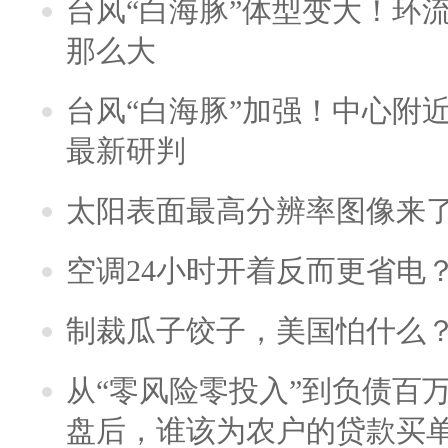
台风“白海豚”体型变大！环流
那么大
台风“白海豚”加强！中心附近
最新研判
太阳表面最高分辨率图像来
空调24小时开着反而更省电
制裁瓜子饺子，美国怕什么
从“零风险零投入”到负债百
盘后，谁该为农户的贷款买