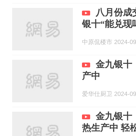
八月份成
银十“能兑现
中原侃楼市 2024-09
金九银十，
产中
爱华仕厨卫 2024-09
金九银十
热生产中 轻