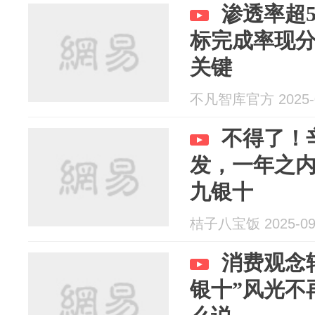
渗透率超
标完成率现分
关键
不凡智库官方 2025-0
不得了！
发，一年之内连
九银十
桔子八宝饭 2025-09
消费观念
银十”风光不