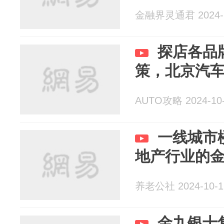
金融界灵通君 2024-1
探店各品
策，北京汽车
AUTO攻略 2024-10
一线城市
地产行业的
养老公社 2024-10-1
金九银十