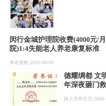
闵行金城护理院收费(4000元
院)1:4失能老人养老康复标准
养老观察 2026-08-05
德耀绸都 文
年深夜砸门
路人市井生活 2026-0