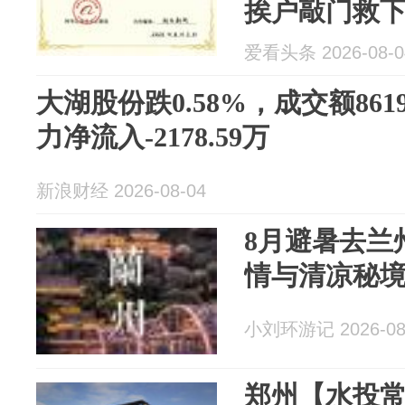
挨户敲门救下
爱看头条 2026-08-0
大湖股份跌0.58%，成交额861
力净流入-2178.59万
新浪财经 2026-08-04
8月避暑去兰
情与清凉秘境
小刘环游记 2026-08
郑州【水投