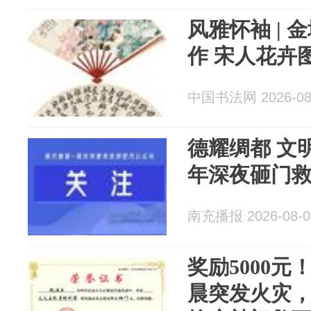
风雅怀袖 | 
作 宋人花卉
中国书法网 2026-08
德耀绸都 文
年深夜砸门
南充播报 2026-08-0
奖励5000
晨突发火灾，