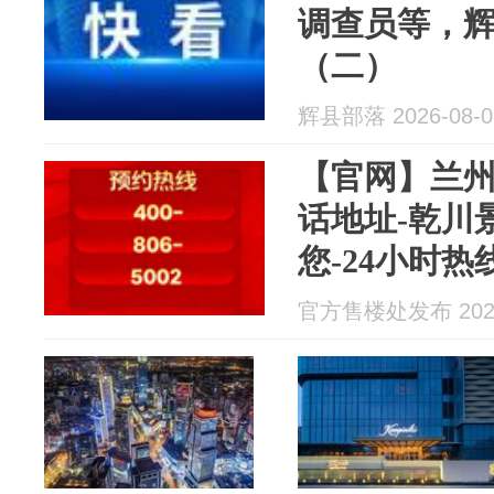
调查员等，
（二）
辉县部落 2026-08-0
【官网】兰
话地址-乾川
您-24小时
发布-楼盘详
官方售楼处发布 2026
居