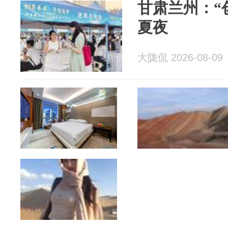
甘肃兰州：“
夏夜
大陇侃 2026-08-09