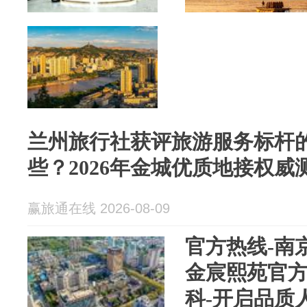
兰州旅行社获评旅游服务标杆
些？2026年金城优质地接权威
赢旅通在线 2026-08-09
官方热线-南
金宸熙苑官方
科-开启品质人