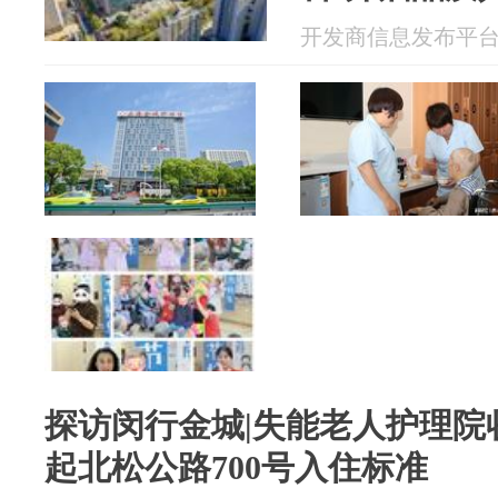
搜✨㊖
开发商信息发布平台 20
探访闵行金城|失能老人护理院收费
起北松公路700号入住标准