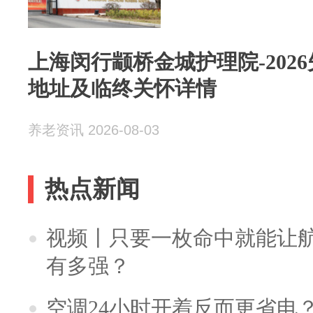
上海闵行颛桥金城护理院-202
地址及临终关怀详情
养老资讯 2026-08-03
热点新闻
视频丨只要一枚命中就能让航母
有多强？
空调24小时开着反而更省电