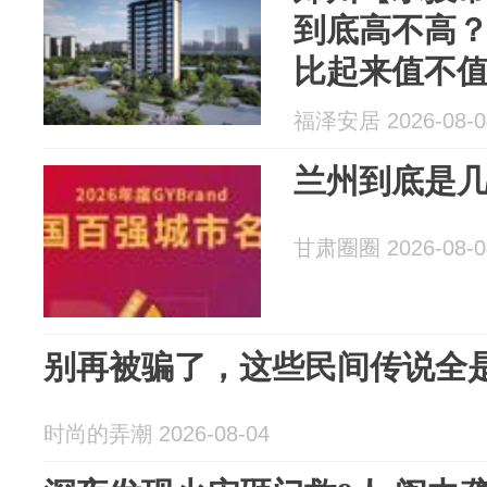
到底高不高
比起来值不
不是好时机
福泽安居 2026-08-0
兰州到底是
甘肃圈圈 2026-08-0
别再被骗了，这些民间传说全
时尚的弄潮 2026-08-04