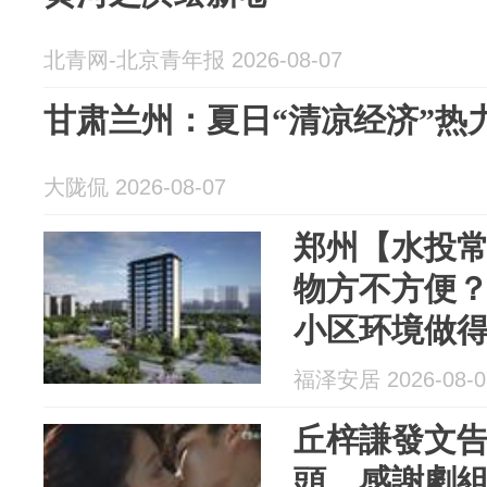
北青网-北京青年报 2026-08-07
甘肃兰州：夏日“清凉经济”热
大陇侃 2026-08-07
郑州【水投
物方不方便
小区环境做
福泽安居 2026-08-0
丘梓謙發文
頭 感謝劇組