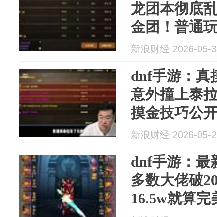
龙团本彻底
金团！普通
龙睛依旧...
新浪财经 2026-05-3
dnf手游：
意外撞上泰
摸金技巧公
率还高！...
新浪财经 2026-05-2
dnf手游：
多数大佬破2
16.5w就算
家...