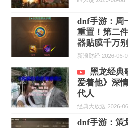
睢风说 2026-06-08
dnf手游：
重置！第二件
器贴膜千万
料抓紧卖！
新浪财经 2026-06-0
黑龙经典
爱着他》深
代人
经典大放送 2026-06
dnf手游：