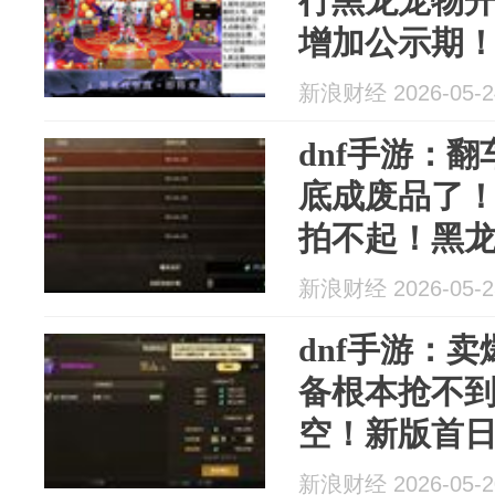
行黑龙宠物
增加公示期
整怕了！...
新浪财经 2026-05-2
dnf手游：
底成废品了
拍不起！黑
拍！
新浪财经 2026-05-2
dnf手游：
备根本抢不
空！新版首
新浪财经 2026-05-2