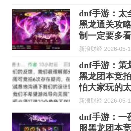
dnf手游：
黑龙通关攻
制一定要多
定炸团！...
新浪财经 2026-05-1
dnf手游：
黑龙团本竞
怕大家玩的
负？
新浪财经 2026-05-1
dnf手游：
服黑龙团本