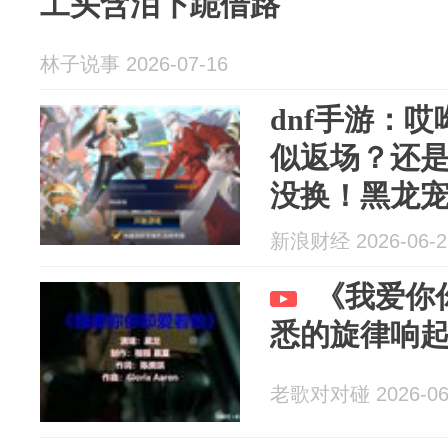
工头含泪下跪借路
林子说事 2026-07-16
dnf手游：
似返场？还
没换！黑龙
跌！
新浪财经 2026-06-2
《我爱你
悉的旋律响
老歌对对碰 2026-06