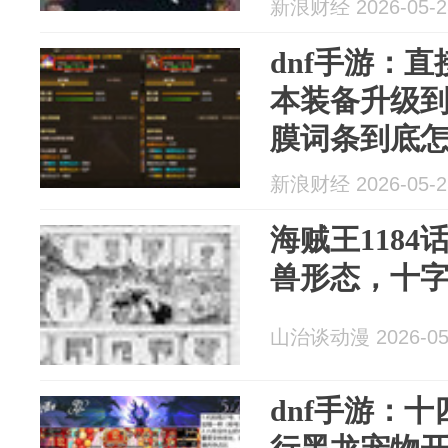
新浪财经 2026-05-2
dnf手游：
本装备升级
膜词条到底
底怎么选...
新浪财经 2026-05-2
海贼王118
兽形态，十
山治谈动漫 2026-05
dnf手游：