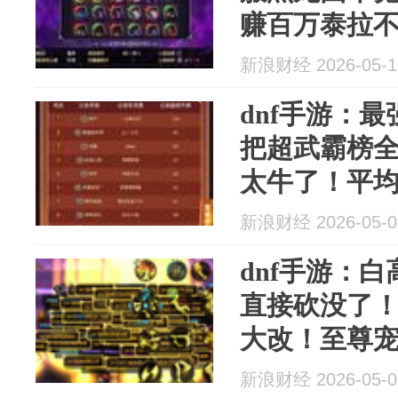
赚百万泰拉
好泰拉！
新浪财经 2026-05-1
dnf手游：最
把超武霸榜
太牛了！平均
还...
新浪财经 2026-05-0
dnf手游：白
直接砍没了
大改！至尊宠
能！安徒...
新浪财经 2026-05-0