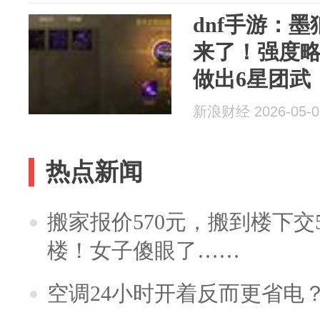
dnf手游：
来了！强度
做出6星团武
器贴膜！...
新浪财经 2026-05-0
热点新闻
搬家报价570元，搬到楼下交5
楼！女子傻眼了……
空调24小时开着反而更省电