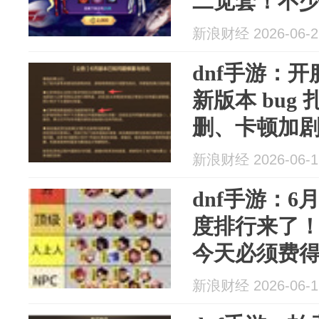
二觉套！不
图！策划连...
新浪财经 2026-06-2
dnf手游：开服
新版本 bug
删、卡顿加
新浪财经 2026-06-1
dnf手游：
度排行来了
今天必须费
坑！
新浪财经 2026-06-1