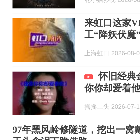
来虹口这家V
工“降妖伏魔”
上海虹口 2026-08-0
怀旧经典
你你却爱着
摇摇上头 2026-07-1
97年黑风岭修隧道，挖出一窝