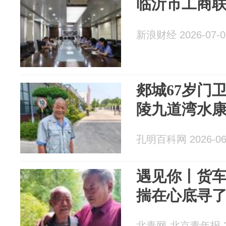
临沂市工商
新浪财经 2026-07-0
郯城67岁门
陵九道湾水
孔明百科网 2026-06
遇见你丨货车
揣在心底寻了
北青网-北京青年报 20