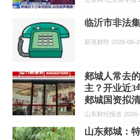
临沂市非法
新浪财经 2026-06-2
郯城人常去的
主？开业近3
郯城国资拟
山东财经报道 2026-0
山东郯城：