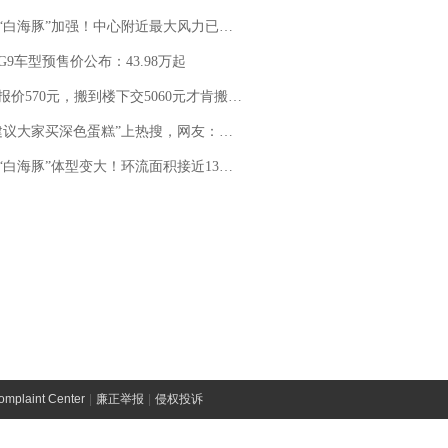
白海豚”加强！中心附近最大风力已达15级 最新研判
G9车型预售价公布：43.98万起
价570元，搬到楼下交5060元才肯搬上楼！女子傻眼了……
建议大家买深色蛋糕”上热搜，网友：天塌了！
白海豚”体型变大！环流面积接近13个浙江那么大
laint Center
|
廉正举报
|
侵权投诉