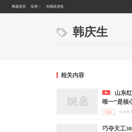
网易首页
应用
无障碍浏览
韩庆生
相关内容
山东红
唯一”是核
视频
红木家具说
巧夺天工3