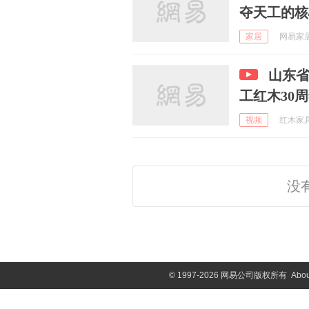
夺天工的核
家居
网易家居家
山东
工红木30
视频
红木家具说
没
©
1997-2026 网易公司版权所有
Abou