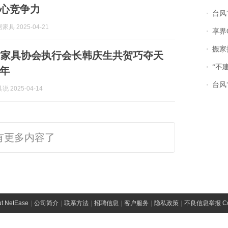
心竞争力
台风“
具 2025-04-21
享界
搬家报
省家具协会执行会长韩庆生共贺巧夺天
“不
周年
台风“
 2025-04-14
有更多内容了
t NetEase
|
公司简介
|
联系方法
|
招聘信息
|
客户服务
|
隐私政策
|
不良信息举报 Comp