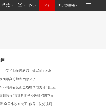
登录
注册免费邮箱
新闻
招聘物理教师，笔试前13名均遭淘汰？教育局：已叫停招聘，成立调查组全面核查
表面最高分辨率图像来了
24小时开着反而更省电？电力部门回应
通报“特殊教育学校教师招聘存在违规行为”：已启动问责程序 副校长被停职
“全国小炒肉大王”称号，仅凭视频评出？中国烹饪协会回应