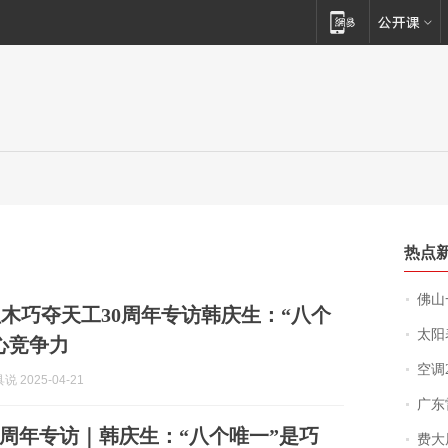
热点
佛山一中学
木巧夺天工30周年专访韩庆生：“八个
太阳
心竞争力
空调
 2025-04-21
广东雷州
0周年专访｜韩庆生：“八个唯一”是巧
费大厨