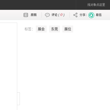
找对象点这里
0
(
)
原图
评论
分享：
易信
标签：
展会
东莞
展位