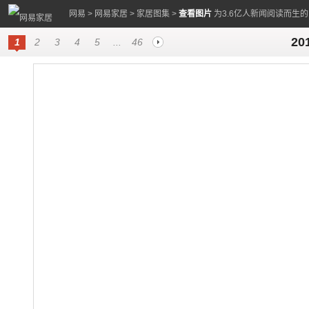
网易
>
网易家居
>
家居图集
>
查看图片
为3.6亿人新闻阅读而生
2
1
2
3
4
5
...
46