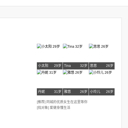
小太阳
29岁
Tina
32岁
思思
26岁
丹妮
31岁
雅悠
26岁
小玲儿
26岁
[推荐] 同城的优质女生在这里等你
[找对象] 爱健身懂生活