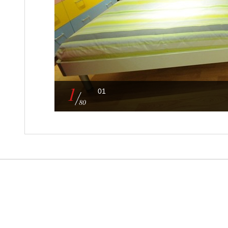
1
01
80