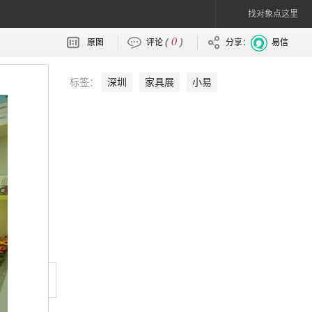
找对象点这里
0
(
)
原图
评论
分享：
易信
标签：
深圳
家具展
小易