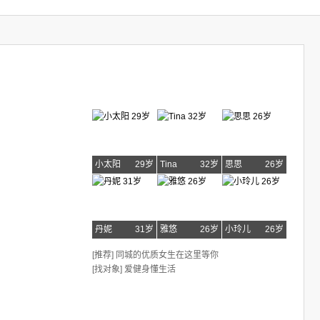
小太阳
29岁
Tina
32岁
思思
26岁
丹妮
31岁
雅悠
26岁
小玲儿
26岁
[推荐] 同城的优质女生在这里等你
[找对象] 爱健身懂生活