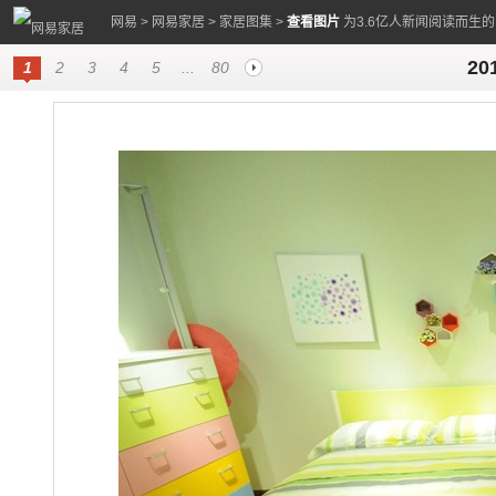
网易
>
网易家居
>
家居图集
>
查看图片
为3.6亿人新闻阅读而生
2
1
2
3
4
5
...
80