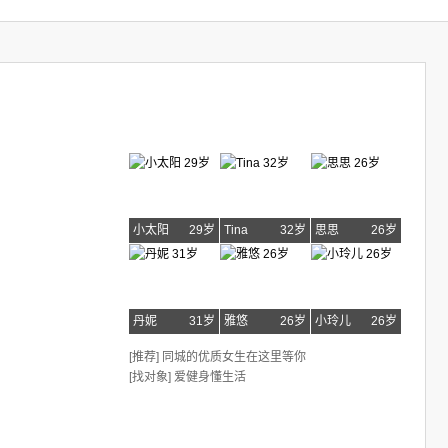
小太阳
29岁
Tina
32岁
思思
26岁
丹妮
31岁
雅悠
26岁
小玲儿
26岁
[推荐] 同城的优质女生在这里等你
[找对象] 爱健身懂生活