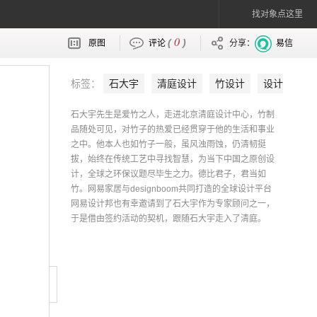
找对象点这里
0
(
)
原图
评论
分享：
易信
标签：
石大宇
清庭设计
竹设计
设计
师
石大宇先生是爱竹之人，走进北京清庭设计中心，竹制
品随处可见，对竹子的热爱已经贯穿于他的生活和事业
之中。他本人也如竹子一般，虽风浊雨蚀，仍清韧挺
拔，始终在传统工艺中寻找智慧，为当下中国之原创设
计，全球之环保议题尽毕生之力。德比君子，君当如
竹。网易家居与designboom共同打造的全球设计平台
网易设计邦也有幸邀请到了石大宇作为专家顾问之一，
于是借由签约活动的契机，跟随石大宇走入了清庭。