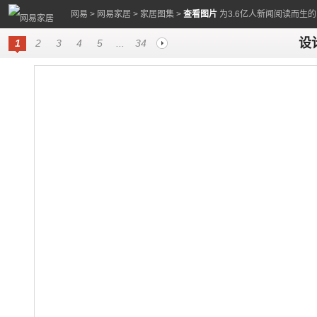
网易
>
网易家居
>
家居图集
>
查看图片
为3.6亿人新闻阅读而生
设
1
2
3
4
5
...
34