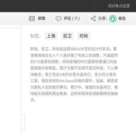
找对象点这里
0
(
)
原图
评论
分享：
易信
标签：
上海
前卫
时尚
新锐、前卫、时尚是这套380㎡大宅的设计代名词，整
体格局结合主人个人喜好做了布局上的调整，尺度超然
的270度景观视野，将陆家嘴的时代盛景和黄浦江的迷
离景致尽收眼底。客厅与餐厅采用开放式布局，介入舞
池概念，客厅宽达2米的巨型水晶吊灯，宽大的沙发和
几案，随处安放的Art-Deco风格的摆件、挂画，使家成
为更私人化的娱乐舞台。餐厅中，璀璨的水晶吊灯、赌
场娱乐氛围的黑金餐桌、边柜和咖啡色绒面餐椅完美融
合。