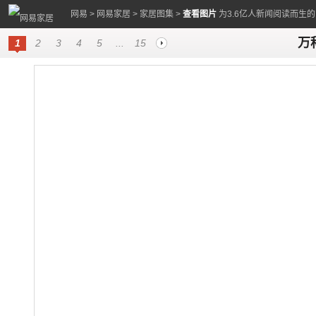
网易
>
网易家居
>
家居图集
>
查看图片
为3.6亿人新闻阅读而生
万
1
2
3
4
5
...
15