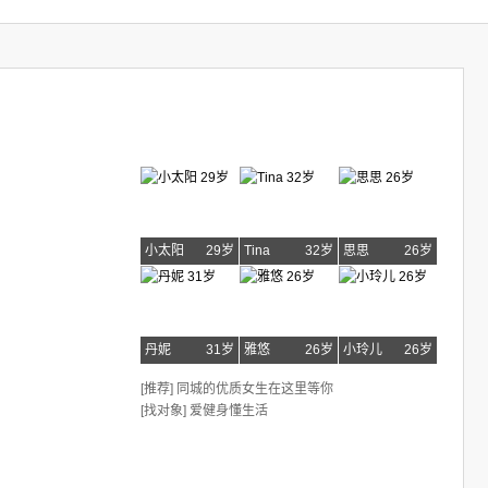
小太阳
29岁
Tina
32岁
思思
26岁
丹妮
31岁
雅悠
26岁
小玲儿
26岁
[推荐] 同城的优质女生在这里等你
[找对象] 爱健身懂生活