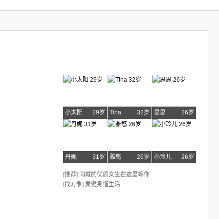
小太阳
29岁
Tina
32岁
思思
26岁
丹妮
31岁
雅悠
26岁
小玲儿
26岁
[推荐] 同城的优质女生在这里等你
[找对象] 爱健身懂生活