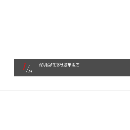
1
深圳茵特拉根瀑布酒店
14