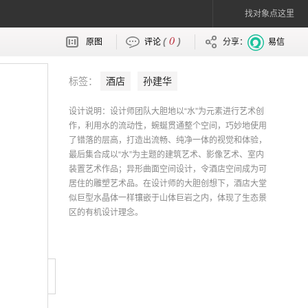
找对象点这里
0
(
)
原图
评论
分享：
易信
标签：
酒店
孙建华
设计说明：设计师团队大胆地以“水”为元素进行艺术创
作，利用水的流动性，蜿蜒贯通整个空间，巧妙地使用
了错落的层高，打造出流畅、纯净一体的视觉和体验，
最后集合成以“水”为主题的建筑艺术、影像艺术、室内
装置艺术作品；异形曲面空间设计，令酒店空间成为可
居住的雕塑艺术品。在设计师的大胆创想下，酒店大堂
似巨型水晶体一样镶嵌于山体巨岩之内，体现了生态景
区的有机设计理念。