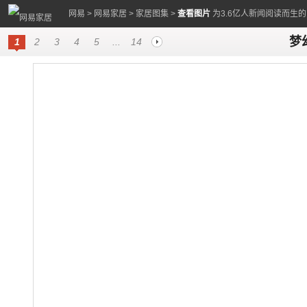
网易
>
网易家居
>
家居图集
>
查看图片
为3.6亿人新闻阅读而生
梦
1
2
3
4
5
...
14