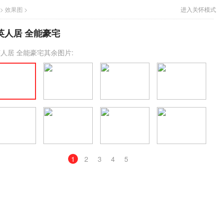
 >
效果图 >
进入关怀模式
英人居 全能豪宅
人居 全能豪宅其余图片:
1
2
3
4
5