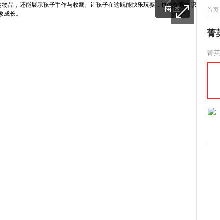
首页
菁
菁英