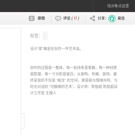
找对象点这里
0
(
)
原图
评论
分享：
易信
标签：
设计“家”像是在创作一件艺术品。
创作的过程是一整体，每一处线条是笔触，每一种材质
是肌理，每一寸光影是留白，从架构、布展、装饰，最
终呈现的不仅是 “能住” 的空间，更是能与情绪共鸣、与
时光对话的 “可触摸的艺术”。设计师：陈智超 陈智超设
计工作室 主理人