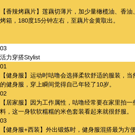
【香辣烤藕片】莲藕切薄片，加少量橄榄油、香油
烤箱，180度15分钟左右，至藕片金黄取出。
03
活力穿搭
Stylist
01
【健身服】运动时咕噜会选择柔软舒适的服装，当
的健身服，穿上瞬间觉得自己年轻了10岁。
02
【居家服】因为工作属性，咕噜经常要在家里拍一
料，这一身软软糯糯的米色套装看起来就很舒服。
03
【健身服+西装】外出锻炼时，健身服混搭最为方