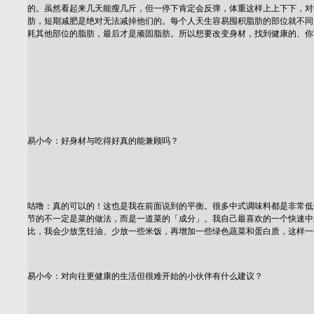
的。虽然看起来几天能瘦几斤，但一停下肯定会反弹，体重这样上上下下，对
肪，短期减肥是绝对无法减掉他们的。每个人天生容易囤积脂肪的部位就不同
耗其他部位的脂肪，最后才是顽固脂肪。所以想要改变身材，找到健康的、你
易小今：好身材与吃得好真的能兼顾吗？
咕噜：真的可以的！这也是我在前面说到的平衡。很多中式调味料都是非常低
节的不一定是菜的做法，而是一道菜的「成分」。我自己最喜欢的一个快速中
比，我会少放烹饪油、少放一些米饭，再增加一些绿色蔬菜和蛋白质，这样一
易小今：对向往更健康的生活但很难开始的小伙伴有什么建议？