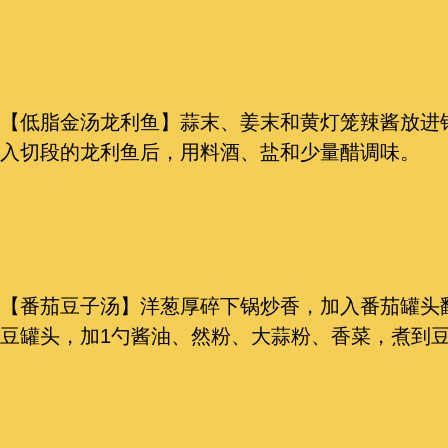
【低脂金汤龙利鱼】蒜末、姜末和黄灯笼辣酱放进
入切段的龙利鱼后，用料酒、盐和少量醋调味。
【番茄豆子汤】洋葱厚碎下锅炒香，加入番茄罐头
豆罐头，加1勺酱油、然粉、大蒜粉、香菜，煮到