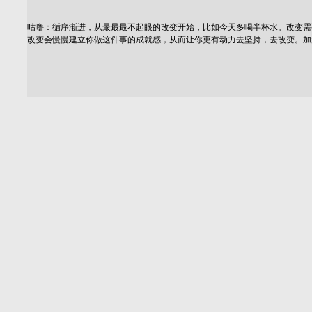
咕噜：循序渐进，从最最最不起眼的改变开始，比如今天多喝半杯水。改变需要
改变会慢慢建立你做这件事的成就感，从而让你更有动力去坚持，去改变。加