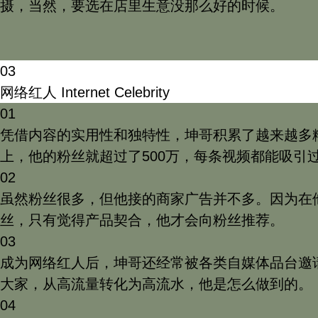
摄，当然，要选在店里生意没那么好的时候。
03
网络红人
Internet Celebrity
01
凭借内容的实用性和独特性，坤哥积累了越来越多
上，他的粉丝就超过了500万，每条视频都能吸引
02
虽然粉丝很多，但他接的商家广告并不多。因为在
丝，只有觉得产品契合，他才会向粉丝推荐。
03
成为网络红人后，坤哥还经常被各类自媒体品台邀
大家，从高流量转化为高流水，他是怎么做到的。
04