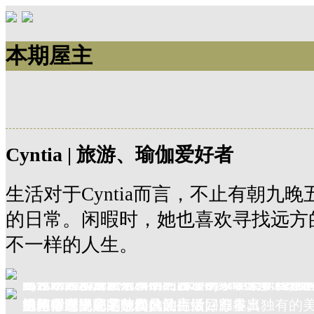
本期屋主
本期屋主
Cyntia | 旅游、瑜伽爱好者
生活对于Cyntia而言，不止有朝九
的日常。闲暇时，她也喜欢寻找远方
不一样的人生。
主客厅通常是一个家的门面，Cyntia选择了Harbor 
布艺三人沙发带有圆润的卷边扶手，柔和浅色
蓝色系靠垫清新素雅，为客厅增添了一抹优雅
客厅内的精致花瓶和自然系墙画，带来一些赏
Cyntia最喜欢这片休闲区，她可以靠在意大
阳光从落地窗照入，洒在沙发的纹理上，客厅
视柜，深桃花芯色经典又高级，彰显出独有的
身体得到更好的放松。
了整体空间的品味和风韵。
缀，舒缓了家的节奏，让生活回归本真。
旅游杂志，为下一次的旅行做好准备。
的闲暇时光正是她向往的生活。