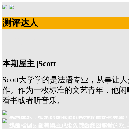
测评达人
测评达人
本期屋主 |Scott
Scott大学学的是法语专业，从事让
作。作为一枚标准的文艺青年，他闲
看书或者听音乐。
现代美式：柚木地板能很好地做到自然与美观
奢华欧式：柚木原材名贵、色泽亮丽，在无形
典雅中式：中式之美，讲究典雅、庄重、精致
式的格调，在色泽上也给人以自然的感受。
氛围，让人为其倾心，十分契合雍容华贵的欧
练流畅，更能彰显中式风住宅的品质感。