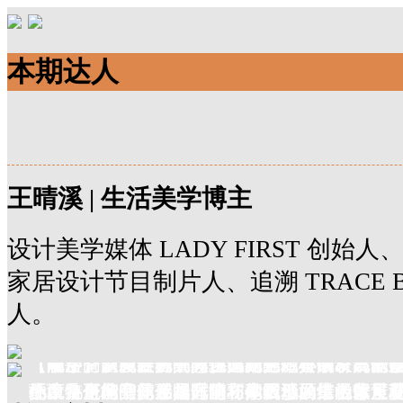
本期达人
本期达人
王晴溪 | 生活美学博主
设计美学媒体 LADY FIRST 创
家居设计节目制片人、追溯 TRACE 
人。
【客厅】以纯白的高级质感为主，再用凌乱造
【餐厅】浪漫复古气息扑面而来，黄铜材质的
【雕塑空间】经典的莫兰迪配色的空间，高低
【摩洛哥空间】独具异域风格的灯具散射出千
【洗手间】就连洗手间也进行了精心的设计和
【阳台】从摩洛哥空间切换到异域小镇，只需
小白兔座椅，体感舒适的环抱式沙发，温馨可
托下，更能凸显金属光泽和年代感。棕色木质
抽象几何墙旁，兼具时髦与高级。场景板背景
的摩洛哥风雕花互相辉映，摩洛哥风情的繁复
色。整个空间仿佛是几何立体图形的集合体，
环境特色的空间，阳光溶在砂石地面上，散尾