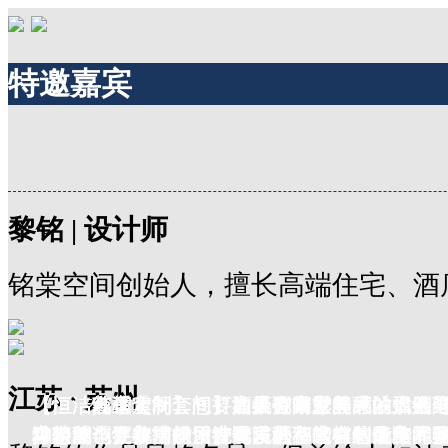
特邀嘉宾
特邀嘉宾
黎铭 | 设计师
铭棠空间创始人，擅长高端住宅、酒
江苏 · 苏州
【恒洁真檐套间】想打造具有东方美感的卫浴
【恒洁美式质朴套间】如果你喜欢美式的大气
【恒洁简奢套间】想要在低调中彰显品位，则
【恒洁纯享定制套间】高级公寓空间可以借鉴
【恒洁艺享定制套间】酒店控最爱的一站式全
【恒洁奢适定制套间】如果空间足够大，那么
弃繁琐与复杂，保留古拙质朴，这样的风格无
种想象，在简洁的设计语言之下，有着优美的
独特腔调，善用材质变化，营造出简约奢华的
求定制个性化功能，在有限的空间中创造出流
浴功能，穿衣打扮、洗澡洗漱都能在这个空间
体验感也要拉满，用智能马桶和带有智能除雾