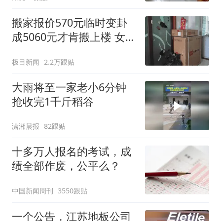
搬家报价570元临时变卦
成5060元才肯搬上楼 女子
傻眼
极目新闻
2.2万跟贴
大雨将至一家老小6分钟
抢收完1千斤稻谷
潇湘晨报
82跟贴
十多万人报名的考试，成
绩全部作废，公平么？
中国新闻周刊
3550跟贴
一个公告，江苏地板公司