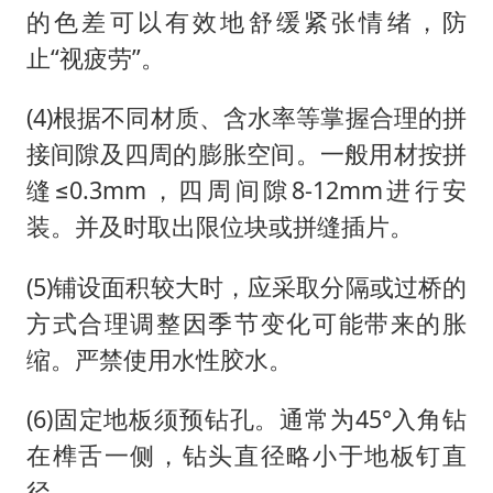
的色差可以有效地舒缓紧张情绪，防
止“视疲劳”。
(4)根据不同材质、含水率等掌握合理的拼
接间隙及四周的膨胀空间。一般用材按拼
缝≤0.3mm，四周间隙8-12mm进行安
装。并及时取出限位块或拼缝插片。
(5)铺设面积较大时，应采取分隔或过桥的
方式合理调整因季节变化可能带来的胀
缩。严禁使用水性胶水。
(6)固定地板须预钻孔。通常为45°入角钻
在榫舌一侧，钻头直径略小于地板钉直
径。