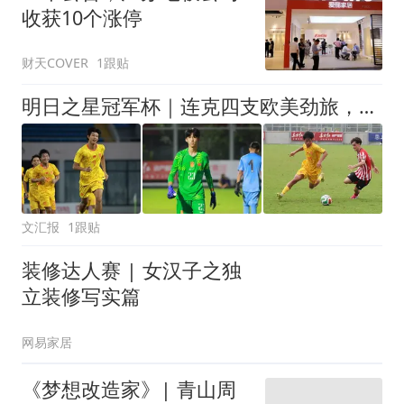
收获10个涨停
财天COVER
1跟贴
明日之星冠军杯｜连克四支欧美劲旅，一鸣惊人的U17国足在上海收获了什么
文汇报
1跟贴
装修达人赛 | 女汉子之独
立装修写实篇
网易家居
《梦想改造家》| 青山周