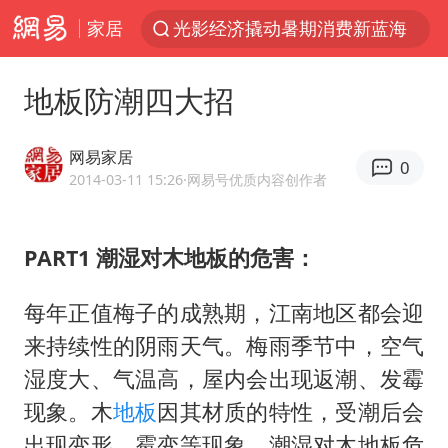
家居
光影经济撬动暑期消费新蓝海
日本发布排名：“中国第一，美日德韩英法居后”
地板防潮四大招
马克·艾伦退出斯诺克中国公开赛
大V：马科斯把路走绝了
网易家居
0
白海豚将正面袭击贯穿浙江
2014-03-11 15:26
·网易号优质内容创作者
情侣平潭拍日出坠崖1死1伤
PART1 潮湿对木地板的危害：
杭州全市有序停课
陈思诚零点晒照为佟丽娅庆生
每年正值梅子的成熟期，江南地区都会迎
夏日经济乘“热”而上 消费市场向“新”而行
来持续性的阴雨天气。梅雨季节中，空气
36岁男演员成景区NPC后人气爆棚
湿度大、气温高，屋内会出现返潮、发霉
现象。木
地板
因其材质的特性，受潮后会
身体出现这几个信号可能是肝在求救
出现变形、霉变等现象。潮湿对木地板危