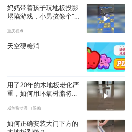
妈妈带着孩子玩地板投影
塌陷游戏，小男孩像个“老
鼠干”一样掉来掉去
重庆视点
天空硬糖消
用了20年的木地板老化严
重，如何用环氧树脂将其
快速翻新？
咸鱼酱动漫
1跟贴
如何正确安装大门下方的
木地板裂缝？