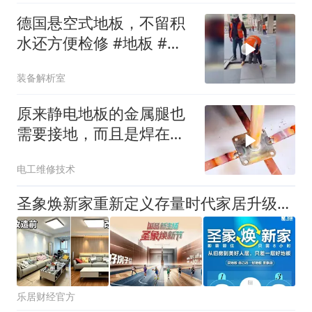
德国悬空式地板，不留积
水还方便检修 #地板 #建
筑设计 #科普
装备解析室
原来静电地板的金属腿也
需要接地，而且是焊在地
排上面，太专业了
电工维修技术
圣象焕新家重新定义存量时代家居升级逻辑，筑牢说换就换的底气！
乐居财经官方