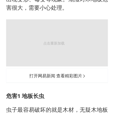
宇树王兴兴被问了360多个问题
害很大，需要小心处理。
全民健身事业高质量发展
几元成本的AI广告导致千万市值蒸发
台当局重金为“台独”织“皇帝新衣”
郑丽文：台湾从来没有“独立”过
商场现钱学森巨幅海报 负责人回应
乐享全民健身 共筑健康中国
打开网易新闻 查看精彩图片
危害1 地板长虫
虫子最容易破坏的就是木材，无疑木地板