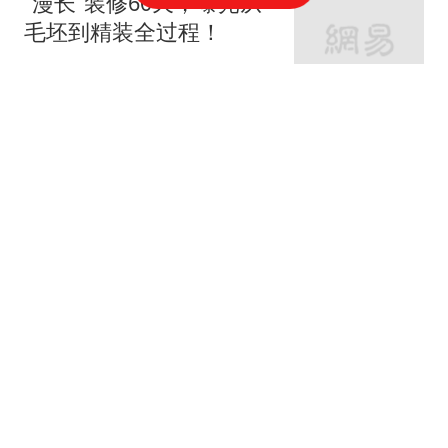
“漫长”装修60天，曝光从
毛坯到精装全过程！
家庭装修设计
66跟贴
女神的婚房真让人羡慕！
地中海与田园风的亲密接
触
七九八零室内设计
老监理提醒：这9个地方
装修可以节省，你还在乱
花钱吗？
紫云说装修
62跟贴
岳父岳母的215平恬静舒
适养老宅