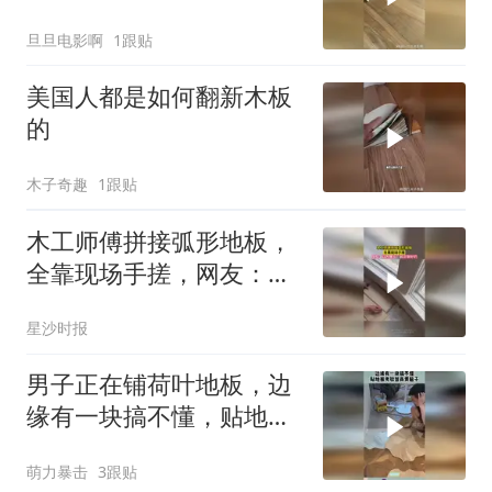
一样？
旦旦电影啊
1跟贴
美国人都是如何翻新木板
的
木子奇趣
1跟贴
木工师傅拼接弧形地板，
全靠现场手搓，网友：以
为是出厂前定制好的
星沙时报
男子正在铺荷叶地板，边
缘有一块搞不懂，贴地板
考验智商费脑子！
萌力暴击
3跟贴