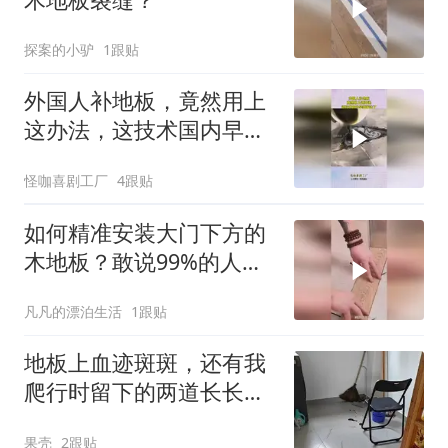
探案的小驴
1跟贴
外国人补地板，竟然用上
这办法，这技术国内早就
淘汰了！
怪咖喜剧工厂
4跟贴
如何精准安装大门下方的
木地板？敢说99%的人做
法都是错误的！
凡凡的漂泊生活
1跟贴
地板上血迹斑斑，还有我
爬行时留下的两道长长的
血痕
果壳
2跟贴