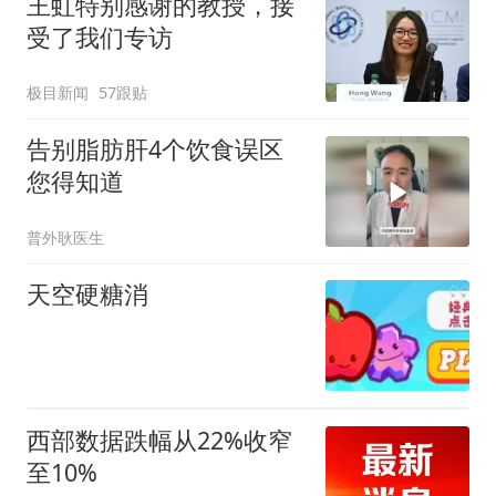
王虹特别感谢的教授，接
受了我们专访
极目新闻
57跟贴
告别脂肪肝4个饮食误区
您得知道
普外耿医生
天空硬糖消
西部数据跌幅从22%收窄
至10%