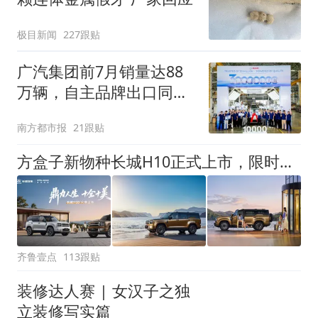
极目新闻
227跟贴
广汽集团前7月销量达88
万辆，自主品牌出口同比
增130%
南方都市报
21跟贴
方盒子新物种长城H10正式上市，限时换新价20.18万元起
齐鲁壹点
113跟贴
装修达人赛 | 女汉子之独
立装修写实篇