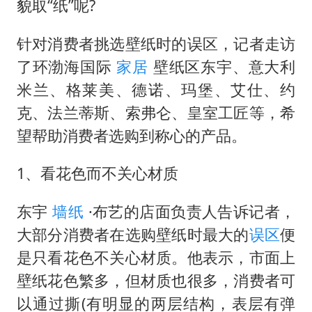
27岁女子成组织卖淫集团主犯被通缉
貌取“纸”呢?
吉林一“温度计大楼”读数爆表
针对消费者挑选壁纸时的误区，记者走访
女子利用漏洞0元薅走3000多件家电
了环渤海国际
家居
壁纸区东宇、意大利
贵州轮胎子公司获美国退税8136万
米兰、格莱美、德诺、玛堡、艾仕、约
东方甄选被判赔偿江小白30万元
克、法兰蒂斯、索弗仑、皇室工匠等，希
奋进开新局 实干挑大梁
望帮助消费者选购到称心的产品。
1、看花色而不关心材质
东宇
墙纸
·布艺的店面负责人告诉记者，
大部分消费者在选购壁纸时最大的
误区
便
是只看花色不关心材质。他表示，市面上
壁纸花色繁多，但材质也很多，消费者可
以通过撕(有明显的两层结构，表层有弹