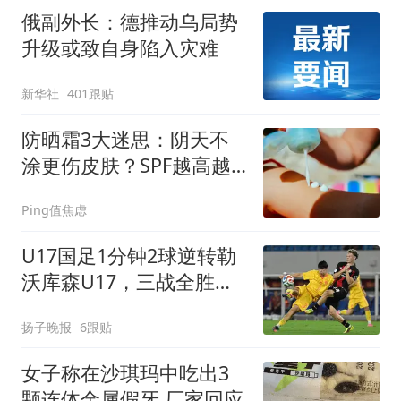
俄副外长：德推动乌局势
升级或致自身陷入灾难
新华社
401跟贴
防晒霜3大迷思：阴天不
涂更伤皮肤？SPF越高越
能久晒？
Ping值焦虑
U17国足1分钟2球逆转勒
沃库森U17，三战全胜！
赵松源替补登场传射建功
扬子晚报
6跟贴
女子称在沙琪玛中吃出3
颗连体金属假牙 厂家回应