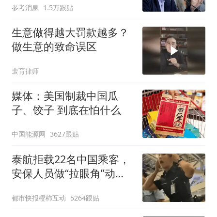
参考消息
1.5万跟贴
生意做得越大罚款越多？
做生意的致命误区
裴育律师
媒体：美国制裁中国瓜
子、饺子 到底在怕什么
中国能源网
3627跟贴
泰航拒载22名中国乘客，
安保人员做“拉眼角”动
作，泰国机场最新回应：
都市快报橙柿互动
5264跟贴
拒绝登机决定由航司作
出；亲历者：曾承诺免费