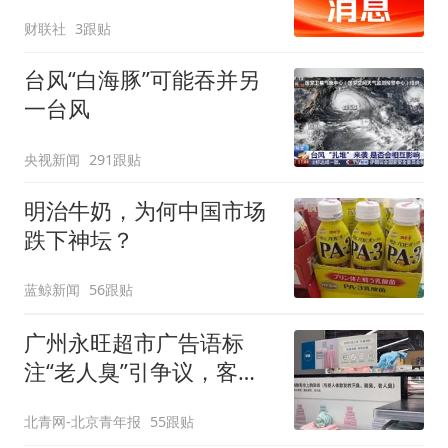
财联社
3跟贴
台风“白海豚”可能吞并另
一台风
央视新闻
291跟贴
明治牛奶，为何中国市场
跌下神坛？
蓝鲸新闻
56跟贴
广州永旺超市广告语标
注“老人臭”引争议，客服
回应
北青网-北京青年报
55跟贴