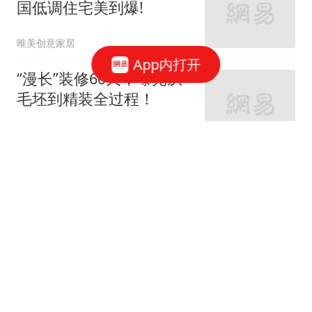
国低调住宅美到爆!
唯美创意家居
App内打开
“漫长”装修60天，曝光从
毛坯到精装全过程！
家庭装修设计
66跟贴
女神的婚房真让人羡慕！
地中海与田园风的亲密接
触
七九八零室内设计
老监理提醒：这9个地方
装修可以节省，你还在乱
花钱吗？