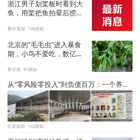
浙江男子划桨板时看到大
改签但没兑现
鱼，用桨把鱼拍晕后捞
起；当事人：鱼重7斤6
鲁中晨报
106跟贴
两，做成红烧辣子鱼块，
味道很好
北京的“毛毛虫”进入暴食
期，小鸟不爱吃，数亿头
小蜂迎战
新京报
61跟贴
从“零风险零投入”到负债百万：一个养牛项目崩盘后，谁该为农户的贷款买单丨红星调查
红星新闻
162跟贴