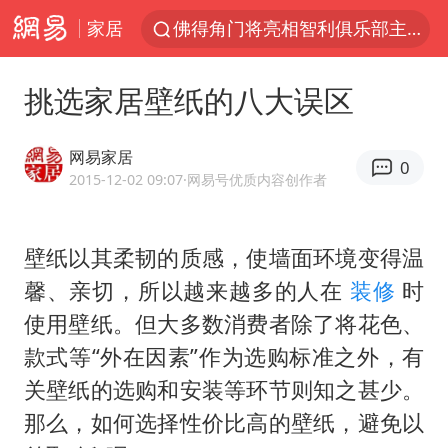
家居
佛得角门将亮相智利俱乐部主场
中方回应是否在太平洋海底开采稀土
挑选家居壁纸的八大误区
宇树科技发行价格150.80元/股
看守所辅警收受10万获刑1年
网易家居
0
宇树科技王兴兴身家有望超200亿元
2015-12-02 09:07
·网易号优质内容创作者
五粮液渠道价一箱上涨近百元
壁纸以其柔韧的质感，使墙面环境变得温
CIA被曝已秘密设立古巴工作组
馨、亲切，所以越来越多的人在
装修
时
U17国足1分钟轰2球
使用壁纸。但大多数消费者除了将花色、
泰国一女公务员妆容引争议 本人回应
款式等“外在因素”作为选购标准之外，有
法国将禁止“未经同意的电话营销”
关壁纸的选购和安装等环节则知之甚少。
80后女柜员逆袭成4200亿银行副行长
那么，如何选择性价比高的壁纸，避免以