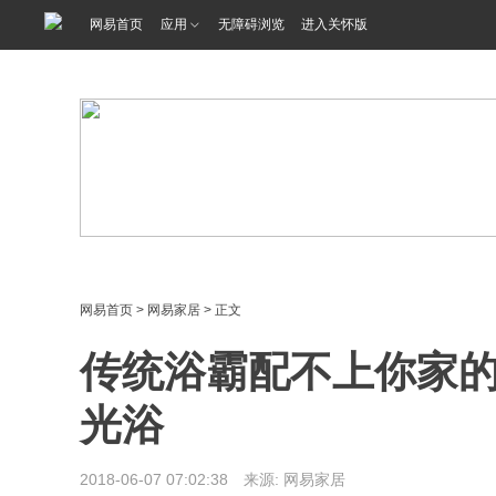
<%@ /0080/e/0080ep_includecss_1301.vm %>
网易首页
应用
无障碍浏览
进入关怀版
网易首页
>
网易家居
> 正文
传统浴霸配不上你家的
光浴
2018-06-07 07:02:38 来源: 网易家居