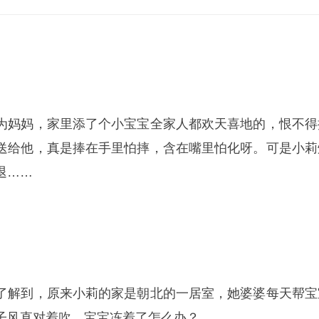
为妈妈，家里添了个小宝宝全家人都欢天喜地的，恨不得
送给他，真是捧在手里怕摔，含在嘴里怕化呀。可是小莉
退……
了解到，原来小莉的家是朝北的一居室，她婆婆每天帮宝
子风直对着吹，宝宝冻着了怎么办？