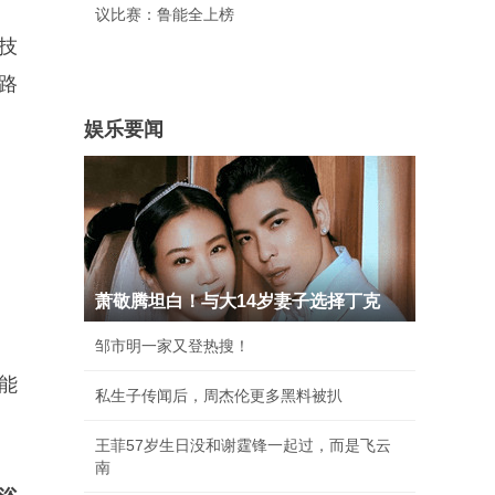
议比赛：鲁能全上榜
技
路
娱乐要闻
萧敬腾坦白！与大14岁妻子选择丁克
邹市明一家又登热搜！
能
私生子传闻后，周杰伦更多黑料被扒
王菲57岁生日没和谢霆锋一起过，而是飞云
南