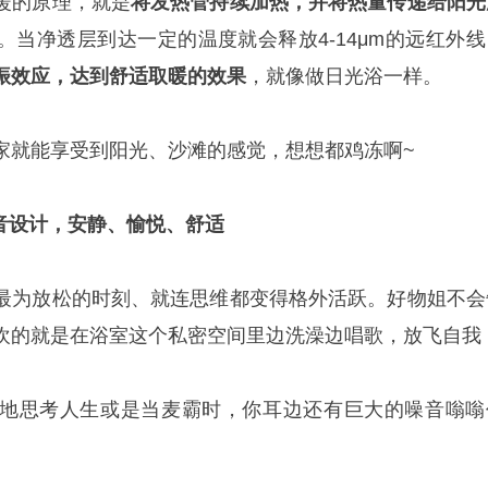
暖的原理，就是
将发热管持续加热，并将热量传递给阳光
。当净透层到达一定的温度就会释放4-14μm的远红外线
振效应，达到舒适取暖的效果
，就像做日光浴一样。
家就能享受到阳光、沙滩的感觉，想想都鸡冻啊~
音设计，安静、愉悦、舒适
最为放松的时刻、就连思维都变得格外活跃。好物姐不会
欢的就是在浴室这个私密空间里边洗澡边唱歌，放飞自我
地思考人生或是当麦霸时，你耳边还有巨大的噪音嗡嗡