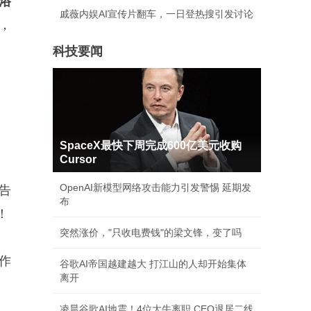
浴
戚薇内娱AI宣传片翻车，一日登热搜引发讨论
，
科技要闻
SpaceX最快下周完成600亿美元收购
Cursor
OpenAI新模型网络攻击能力引发警惕 延期发
告
布
！
突然涨价，"只收电费钱"的梁文锋，变了吗
作
谷歌AI帝国越建越大 打江山的人却开始集体
离开
凌晨谷歌AI地震！4位大牛离职 CEO退居二线