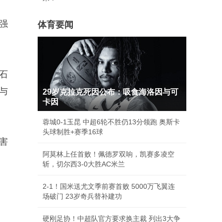
强
体育要闻
石
放与
29岁克拉克死因公布：吸食海洛因与可
卡因
蓉城0-1玉昆 中超6轮不胜仍13分领跑 奥斯卡
头球制胜+赛季16球
害
阿莫林上任首败！佩德罗双响，凯赛多凌空
斩，切尔西3-0大胜AC米兰
2-1！国米送尤文季前赛首败 5000万飞翼连
场破门 23岁奇兵替补建功
硬刚足协！中超队官方要求换主裁 列出3大争