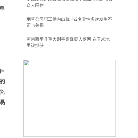
众人围住
单
烟草公司职工婚内出轨 与2名异性多次发生不
正当关系
河南西平县重大刑事案嫌疑人落网 在玉米地
里被抓获
但
的
瓷
易