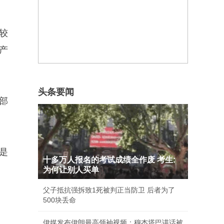
较
产
头条要闻
部
是
十多万人报名的考试成绩全作废 考生:
为何让别人买单
父子抵抗强拆致1死被判正当防卫 后者为了
500块丢命
伊媒发布伊朗最高领袖视频：穆杰塔巴讲话被