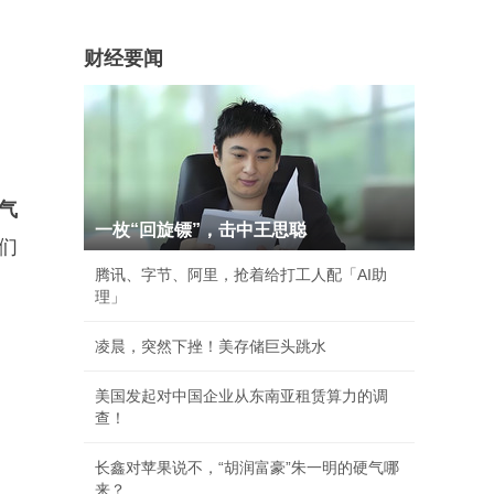
财经要闻
气
一枚“回旋镖”，击中王思聪
们
腾讯、字节、阿里，抢着给打工人配「AI助
理」
凌晨，突然下挫！美存储巨头跳水
美国发起对中国企业从东南亚租赁算力的调
查！
长鑫对苹果说不，“胡润富豪”朱一明的硬气哪
来？